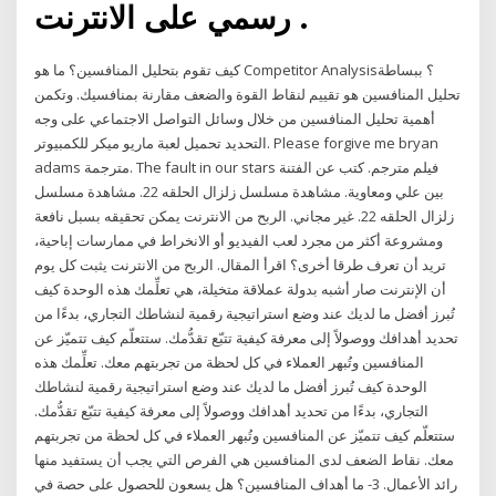
رسمي على الانترنت .
كيف تقوم بتحليل المنافسين؟ ما هو Competitor Analysis؟ ببساطة
تحليل المنافسين هو تقييم لنقاط القوة والضعف مقارنة بمنافسيك. وتكمن
أهمية تحليل المنافسين من خلال وسائل التواصل الاجتماعي على وجه
التحديد تحميل لعبة ماريو ميكر للكمبيوتر. Please forgive me bryan
adams مترجمة. The fault in our stars فيلم مترجم. كتب عن الفتنة
بين علي ومعاوية. مشاهدة مسلسل زلزال الحلقه 22. مشاهدة مسلسل
زلزال الحلقه 22. غير مجاني. الربح من الانترنت يمكن تحقيقه بسبل نافعة
ومشروعة أكثر من مجرد لعب الفيديو أو الانخراط في ممارسات إباحية،
تريد أن تعرف طرقا أخرى؟ اقرأ المقال. الربح من الانترنت يثبت كل يوم
أن الإنترنت صار أشبه بدولة عملاقة متخيلة، هي تعلِّمك هذه الوحدة كيف
تُبرز أفضل ما لديك عند وضع استراتيجية رقمية لنشاطك التجاري، بدءًا من
تحديد أهدافك ووصولاً إلى معرفة كيفية تتبّع تقدُّمك. ستتعلّم كيف تتميّز عن
المنافسين وتُبهر العملاء في كل لحظة من تجربتهم معك. تعلِّمك هذه
الوحدة كيف تُبرز أفضل ما لديك عند وضع استراتيجية رقمية لنشاطك
التجاري، بدءًا من تحديد أهدافك ووصولاً إلى معرفة كيفية تتبّع تقدُّمك.
ستتعلّم كيف تتميّز عن المنافسين وتُبهر العملاء في كل لحظة من تجربتهم
معك. نقاط الضعف لدى المنافسين هي الفرص التي يجب أن يستفيد منها
رائد الأعمال. 3- ما أهداف المنافسين؟ هل يسعون للحصول على حصة في