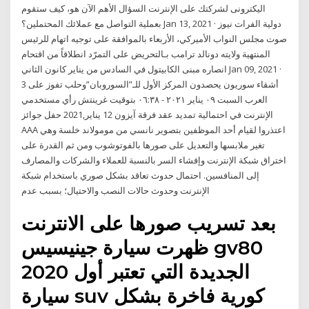
اليكترونى لشركتك على الإنترنت السؤال الأهم الآن هو، كيف ستقوم
بعملية التواصل مع عملائك المحتملين؟ Jan 13, 2021 · دولية الفرات نيوز
صوت مجلس النواب الأميركي، الأربعاء بالموافقة على توجيه اتهام للرئيس
المنتهية ولايته دونالد ترامب بـالتحريض على التمرّد انطلاقاً من اقتحام
انصاره مبنى الكابيتول في السادس من يناير كانون الثاني Jan 09, 2021 ·
3 أشقاء سوريون يحصدون المركز الأول للـ”السوروبان”وحلب تفوز على
العرب السبت ٠٩ يناير ٢٠٢١ - ٠٦:٣٨ بتوقيت غرينتش رأي مستخدمي
الإنترنت في احتمالية تمديد عقد فرقة آيزون 12 يناير,2021 حفل جوائز
AAA اعتذروا لقيام أحد الموظفين بتصوير نانسي من مومولاند خلسة وهي
تغير ملابسها والتعديل على صورها بالفوتوشوب ومن ثم القدرة على
اختراق شبكة الإنترنت وإفشاء السر بالنسبة للعملاء والشركات والمصارف
إلى المنافسين. احتمال حدوث تعاقد بشكل صوري باستخدام شبكة
الإنترنت وحدوث حالات النصب والاحتيال؛ بسبب عدم
بعد تسريب صورها على الانترنت
ظهرت سيارة جينيسيس gv80
2020 الجديدة التي تعتبر أول
سيارة suv كورية فاخرة بشكل