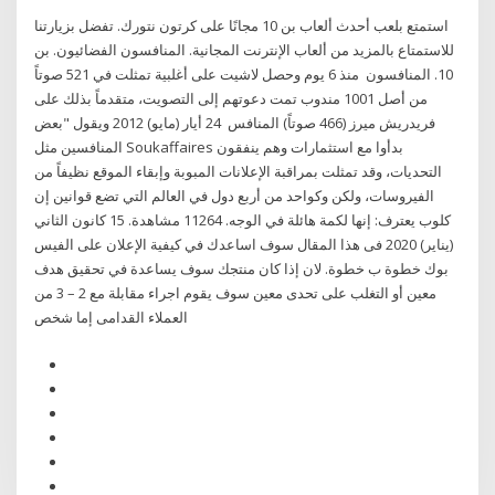
استمتع بلعب أحدث ألعاب بن 10 مجانًا على كرتون نتورك. تفضل بزيارتنا
للاستمتاع بالمزيد من ألعاب الإنترنت المجانية. المنافسون الفضائيون. بن
10. المنافسون منذ 6 يوم وحصل لاشيت على أغلبية تمثلت في 521 صوتاً
من أصل 1001 مندوب تمت دعوتهم إلى التصويت، متقدماً بذلك على
فريدريش ميرز (466 صوتاً) المنافس 24 أيار (مايو) 2012 ويقول "بعض
المنافسين مثل Soukaffaires بدأوا مع استثمارات وهم ينفقون
التحديات، وقد تمثلت بمراقبة الإعلانات المبوبة وإبقاء الموقع نظيفاً من
الفيروسات، ولكن وكواحد من أربع دول في العالم التي تضع قوانين إن
كلوب يعترف: إنها لكمة هائلة في الوجه. 11264 مشاهدة. 15 كانون الثاني
(يناير) 2020 فى هذا المقال سوف اساعدك في كيفية الإعلان على الفيس
بوك خطوة ب خطوة. لان إذا كان منتجك سوف يساعدة في تحقيق هدف
معين أو التغلب على تحدى معين سوف يقوم اجراء مقابلة مع 2 – 3 من
العملاء القدامى إما شخص