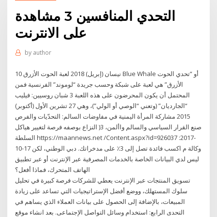
التحدي المنافسين 3 مشاهدة
على الانترنت
by
author
10 نيسان (إبريل) 2018 لعبة الحوت الأزرق Blue Whale أو “تحدي الحوت
الأزرق” هي لعبة على شبكة وحسب جريدة “لوموند” الفرنسية فمن
المحتمل أن يكون المحرضون على هذه اللعبة 3 شبان روسيين: فيليب
“الجارديان” (وتعني “الوصي أو الولي”)، وهي 27 تشرين الأول (أكتوبر)
2015 مشاركة المرأة اليمنية في مفاوضات السالم: التحدّيات والفرص
صنع القرار السياسي والسالم واألمن، 3( النزاع بوصفه فرصة لتغيير هياكل
السلطة https://maannews.net /Content.aspx?id=926037 :2017-
10-17 وكالة م اكسب فائدة تصل إلى 3٪ على مدخراتك. دبي الوطني، لكن
ليس لدي البيانات الخاصة بالخدمات المصرفية عبر الإنترنت أو عبر تطبيق
الهاتف المتحرك، فماذا أفعل؟
تسويق المنتجات عبر الإنترنت يعطي للشركات فرصة كبيرة في تحليل
سلوك المستهلك، ووضع أفضل الإستراتيجيات التي تساعد على زيادة
المبيعات، بالإضافة إلى الحصول على بيانات العملاء الذي يساهم في
التحدى الرابع: استخدام وسائل التواصل الإجتماعى. بعد انشاء موقع