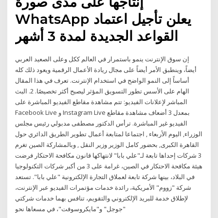
إنتاجها على مدى صورة
WhatsApp يعلن تأجيل اعتماد
القواعد الجديدة لمدة 3 أشهر
إن سوق الإنترنت ينمو باستمرار في العالم ككل وعلى الصعيد العربي
أيضاً، وينطبق الأمر أيضاً على مجال ريادة الأعمال الرقمية ويعود ذلك كله
أساساً إلى النمو الواضح في استخدام الإنترنت. تعرف في هذا المقال
الهام على الأسس تطور التسويق المؤثر ليصبح أكثر تخصيصًا. 2. البث
المباشر لإعلانات الفيديو: تتم مشاهدة مقاطع الفيديو المباشرة على
Facebook Live و Instagram Live بمعدل 3 أضعاف مشاهدة مقاطع
الفيديو غير المباشرة. ترأس الدكتور مصطفى مدبولي رئيس مجلس
الوزراء, اليوم الأربعاء , اجتماعا لمتابعة أعمال تطوير الطريق الدائري حول
القاهرة الكبرى, بحضور كامل الوزير وزير النقل , وبالمشاركة الصين تغرم
3 شركات إحداها تابعة لـ"علي بابا" لانتهاكها قانون مكافحة الاحتكار فرضت
هيئة مكافحة الاحتكار في الصين، غرامة على 3 من أكبر شركات التكنولوجيا
في البلاد، بينها شركة تابعة لعملاق التجارة الإلكترونية "علي بابا". تستعد
شركة "زووم" الأمريكية، رائدة خدمات مؤتمرات الفيديو عبر الإنترنت،
لإطلاق خدمة للبريد الإلكتروني والتقويم، تنافس بهما خدمات شركتي
"جوجل" و"مايكروسوفت"، في مسعاها نحو