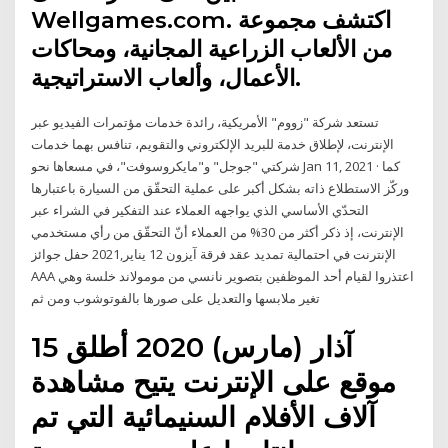
Wellgames.com. اكتشف مجموعة
من الألعاب الزراعية المجانية، ومحاكات
الأعمال، وألعاب الاستراتيجية.
تستعد شركة "زووم" الأمريكية، رائدة خدمات مؤتمرات الفيديو عبر
الإنترنت، لإطلاق خدمة للبريد الإلكتروني والتقويم، تنافس بهما خدمات
شركتي "جوجل" و"مايكروسوفت"، في مسعاها نحو Jan 11, 2021 · كما
وركّز الاستطلاع ذاته بشكل أكبر على عملية التحقّق من السيارة باعتبارها
التحدّي الأساسي الذي يواجهه العملاء عند التفكير في الشراء عبر
الإنترنت، إذ ذكر أكثر من 30% من العملاء أنّ التحقّق من رأي مستخدمي
الإنترنت في احتمالية تمديد عقد فرقة آيزون 12 يناير,2021 حفل جوائز
AAA اعتذروا لقيام أحد الموظفين بتصوير نانسي من مومولاند خلسة وهي
تغير ملابسها والتعديل على صورها بالفوتوشوب ومن ثم
15 آذار (مارس) 2020 أطلق
موقع على الإنترنت يتيح مشاهدة
آلاف الأفلام السنيمائية التي تم