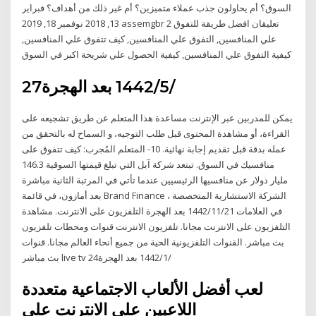
السوق؟ أم يحاولون جذب عملاء متميزين؟ أم غير ذلك من أهداف؟ فبراير
13, 2018 نوفمبر 18, 2019 assemgbr 2 تعليقان افضل طريقة للتفوق
علي المنافسين, التفوق علي المنافسين, كيف تتفوق علي المنافسين,
كيفية التفوق علي المنافسين, كيفية الحصول علي شريحة اكبر في السوق
27‏‏/5‏‏/1442 بعد الهجرة
يمكن للمدربين عبر الإنترنت مساعدة هذا المتعلم عن طريق تشجيعه على
القراءة، أو مشاهدة المحتوى قبل طلب التوجيه، و السماح له بالتحقق من
عمله بدقة قبل تقديم إجابة نهائية. 10- المتعلم المُجرب: كيف تتفوق على
منافسيك في السوق. تبتعد شركة آبل التي تبلغ قيمتها السوقية 146.3
مليار دولار عن منافسيها الرئيسيين عندما تأتي في المرتبة الثانية مباشرة
بعد أمازون، في قائمة Brand Finance ، الشركة الاستشارية المتخصصة
في العلامات 21‏‏/11‏‏/1442 بعد الهجرة التلفزيون على الانترنت. مشاهدة
التلفزيون على الانترنت مجانا. تلفزيون الانترنت قنوات ومحطات تلفزيون
بث مباشر. القنوات التلفزيونية الحية من جميع أنحاء العالم مجانا. قنوات
بث مباشر live tv 24‏‏/1‏‏/1442 بعد الهجرة
لعب أفضل الألعاب الاجتماعية متعددة
اللاعبين على الانترنت على