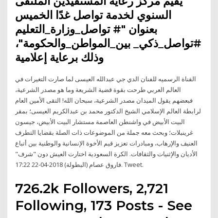
يقيم مركز رعاية المستفيدين الملتقى
السنوي لخدمة تواصل غدًا الخميس
بعنوان "# تواصل_وزارة_التعليم
#تواصل_ذكي_ بين_المواطن_والحكومة"،
وذلك برعاية إعلامية
القناة الرسميه للفنان الدي جي عبدالله العيسى لما صارت التغيرات في
العالم العربي طرحت بقوة قضية الشريعة وما هو مصدر الشرعية،
فبعضهم يقول الميدان مصدر الشرعية، سبحان الله! التقى الأمين العام
لرابطة العالم الإسلامي الشيخ الدكتور محمد بن عبدالكريم العيسى؛ بمقر
البيت الأبيض في واشنطن العاصمة مستشار البيت الأبيض، جيسون
غرينبلات؛ وبحث معه جملة من الموضوعات ذات الصلة بقضايا التطرف
العنيف والإرهاب، ومبادرات تعزيز قيم الأخوة الإنسانية والوطنية بين أتباع
الأديان والإثنيات والثقافات. الكرة السعودية اختارت العيش دون "شرف"
فاروق عصام (البطولة) 2018-04-22 17:22. Tweet.
726.2k Followers, 2,721
Following, 173 Posts - See