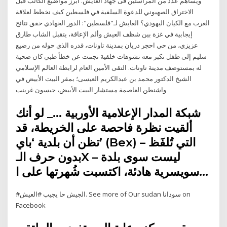
ويساهم عدد من المراسلين فى جهاد العايش. أبرز مواضيع الكاتب قبل
الاختراق الصهيوني للدعوة السلفية في فلسطين كيف نخطط لعلاقة
الغرب مع الكيان اليهودي؟ العايش لـ"فلسطين": الدور الجهادي حقق نتائج
إيجابية في غزة بين شظف العيش وألم الإعاقة، يتقبل الشاب طارق
عزيزي، من حي احجر دريان بمدينة تاونات، قدره الذي حوله من رضيع
سليم إلى طفل تكبر معه تشوهات خلقية نجمت عن خطأ طبي كان ضحية
له بمستوصف مدينة تاونات. التقى الأمين العام لرابطة العالم الإسلامي
الشيخ الدكتور محمد بن عبدالكريم العيسى؛ بمقر البيت الأبيض في
واشنطن العاصمة مستشار البيت الأبيض، جيسون غرينب
شبكة المدار الإعلامية الأوربية …_ لو أنك
ألقيت نظرة فاحصة على الخريطة، قد
تظن أن بلدية ‘باي’ (Bex) – التي تُلفَظ
بدون حرف الـX – ليست سوى بلدة
سويسرية هادئة، اكتسبت شُهرتها على ا…
#الجيش حا يجيب #العيش. See more of ‎Our sudan سودانا‎ on
Facebook