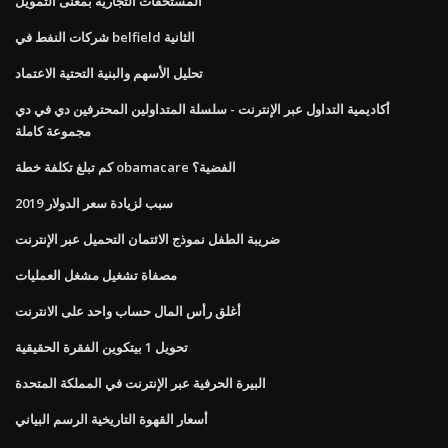
المستحقات التجارية بمعنى التمويل
شركات النفط في belfield الثانية
تحليل الأسهم والبنية التحتية الاعتماد
أكاديمية التداول عبر الإنترنت - سلسلة المتداولين المحترفين دي في دي
مجموعة كاملة
كم تبلغ تكلفة خطة obamacare الفضية؟
سبب لزيادة سعر الدولار 2019
ضريبة الطفل نموذج الائتمان التحميل عبر الإنترنت
مصفاة تشغيل مشغل العمليات
أغلق رأس المال حساب واحد على الانترنت
تحويل 1 بيتكوين الفقرة الحقيقية
البيرة الحرفية عبر الإنترنت في المملكة المتحدة
أسعار القهوة التاريخية الرسم البياني