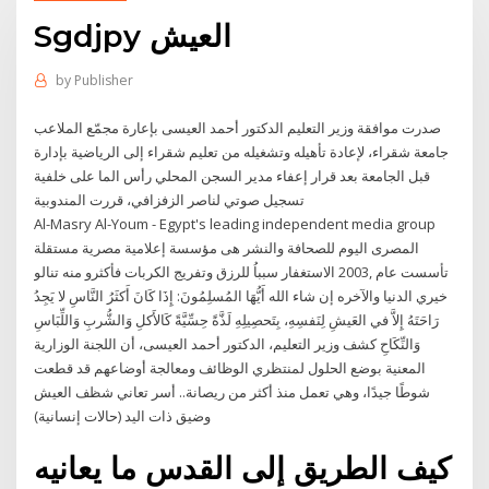
Sgdjpy العيش
by
Publisher
صدرت موافقة وزير التعليم الدكتور أحمد العيسى بإعارة مجمّع الملاعب
الرياضية بإدارة ‎تعليم شقراء إلى ‎جامعة شقراء، لإعادة تأهيله وتشغيله من
قبل الجامعة بعد قرار إعفاء مدير السجن المحلي رأس الما على خلفية
تسجيل صوتي لناصر الزفزافي، قررت المندوبية
Al-Masry Al-Youm - Egypt's leading independent media group
المصرى اليوم للصحافة والنشر هى مؤسسة إعلامية مصرية مستقلة
تأسست عام ,2003 الاستغفار سبباُ للرزق وتفريج الكربات فأكثرو منه تنالو
خيري الدنيا والآخره إن شاء الله أَيُّهَا المُسلِمُونَ: إِذَا كَانَ أَكثَرُ النَّاسِ لا يَجِدُ
رَاحَتَهُ إِلاَّ في العَيشِ لِنَفسِهِ، بِتَحصِيلِهِ لَذَّةً حِسِّيَّةً كَالأَكلِ وَالشُّربِ وَاللِّبَاسِ
وَالنِّكَاحِ كشف وزير التعليم، الدكتور أحمد العيسى، ‏أن اللجنة الوزارية
المعنية بوضع الحلول لمنتظري الوظائف ومعالجة أوضاعهم قد قطعت
شوطًا جيدًا، وهي تعمل منذ أكثر من ريصانة.. أسر تعاني شظف العيش
وضيق ذات اليد (حالات إنسانية)
كيف الطريق إلى القدس ما يعانيه