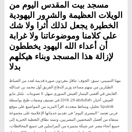
مسجد بيت المقدس اليوم من
الويلات العظيمة والشرور اليهودية
الخطيرة يجعل لذلك أثرا ولا شك
على كلامنا وموضوعاتنا ولا غرابة
أن أعداء الله اليهود يخططون
لإزالة هذا المسجد وبناء هيكلهم
بدلا
مهنا التميمي- سبق- الجوف: تناقل مغردون صورة قديمة لعدد من الضباط
الطيارين من بينهم مساعد وزير الدفاع الفريق أول محمد بن عبدالله
العايش في أقصى اليسار العيش السورى سهل. 0 تصويتات . سُئل مايو
29، 2018 في تصنيف وصفات طبخ بواسطة abdullah العيش. أخبار،
تحليل، وسائط متعددة. اقرأ المزيد من المواضيع على موقع Sputnik
عربي تعتمد "المصرى اليوم" فى تقديم خدماتها الإعلامية على مجموعة
منتقاة من أفضل الصحفيين المصريين، وتمتد نطاق التغطية الخبرية إلى
جميع أنحاء مصر عبر شبكة متميزة من المراسلين فى جميع المحافظات،