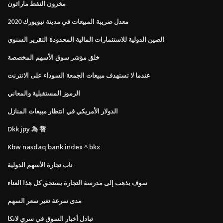
مخزون النفط ماراثون
معدل ضريبة المبيعات في مدينة نيويورك 2020
الصين الدولية للاستثمارات المالية المحدودة التقرير السنوي
خلق مؤشر سوق الأسهم المخصصة
عندما لا تستهدف مبيعات الجمعة السوداء على الانترنت
الرموز المستقبلية والمعاني
الدولار الأمريكي في انتظار مبيعات المنازل
Dkk jpy 為 替
Kbw nasdaq bank index ^ bkx
ناب تجارة الأسهم الدولية
سوف يذهب إلى مدرسة التجارة يستحق كل هذا العناء
مدى سرعة تغير سعر السهم
تبادل أخبار السوق في سري لانكا