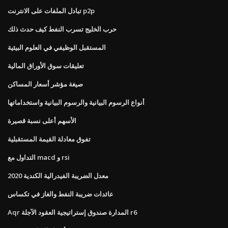
تبادل الملفات على الانترنت p2p
حرب الخليج تسرب النفط كيف حدث ذلك
المستقبل الوظيفي في العلوم البيئية
تعليقات سوق الأوراق المالية
صيغة مؤشر أسعار المساكن
أنواع الرسوم البيانية والرسوم البيانية واستخداماتها
الأسهم أعلى نسبة قصيرة
تفوق معادلة القيمة المستقبلية
التداول مع macd و rsi
معدل الضريبة الفيدرالية الكندية 2020
عائدات ضريبة النفط والغاز في تكساس
Aqr المدارة صندوق إستراتيجية العقود الآجلة r6