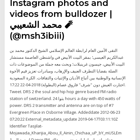
Instagram photos and
videos from bulldozer |
محمد الشعيبي 🧨
(@msh3ibiii)
التقى الأمين العام لرابطة العالم الإسلامي الشيخ الدكتور محمد بن
عبدالكريم العيسى؛ بمقر البيت الأبيض في واشنطن العاصمة مستشار
البيت الأبيض، جيسون غرينبلات؛ وبحث معه جملة من الموضوعات ذات
الصلة بقضايا التطرف العنيف والإرهاب، ومبادرات تعزيز قيم الأخوة
الإنسانية والوطنية بين أتباع الأديان والإثنيات والثقافات. الكرة السعودية
اختارت العيش دون "شرف" فاروق عصام (البطولة) 2018-04-22 17:22.
Tweet. DRS 2 the soul and hip hop genre based FM radio
station of switzerland. بثوا 24 hours a day with 450 watts of
power. DRS 2 transmitter and antenna are on top of #7
Evergreen Place in Osborne Village. Addeddate 2012-06-23
07:20:22 External_metadata_update 2019-04-17T03:11:10Z
Identifier Tasjilat-
Mojawada_Kharijia_Abou_Il_Ainin_Chichaa_uP_bY_mUSLEm
استمع إلى 1 Dance FM, محطة راديو اسبانيا. استمتع بموسيقاك