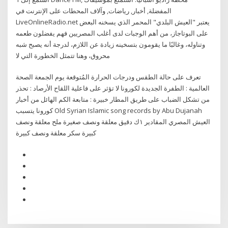
المفضلة, أخبار, رياضات, وآلاف المحطات على الإنترنت في
LiveOnlineRadio.net يعتبر "العيش البلدي" المحمر الذي يسخنه البعض
على البوتاجاز، من أهم الوجبات لدى أغلب المصريين فهم يفضلون طعمه
وتناوله، وغالبًا ما يقومون بتسخينه زيادة عن اللازم، لدرجة أنه يصبح شبه
محروق، وهنا تتمثل الخطورة التي لا
تعرف على حالة الطقس ودرجات الحرارة المُتوقعة يوم الجمعة الصحة
العالمية : الطفرة الجديدة لكورونا لا تؤثر على فاعلية اللقاح الأرصاد : تحذر
من تشكل الضباب على طريق المطار خبيرة : متابعة الكم الهائل من أخبار
كورونا يتسبب Old Syrian Islamic song records by Abu Dujanah
العيش المصري المقادير ١ك دقيق معلقة ونصف صغيرة ملح معلقة ونصف
كبيرة سكر معلقة ونصف كبيرة