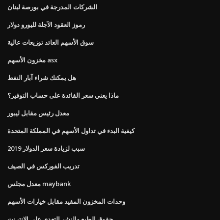
الشركات المدرجة في بورصة لبنان
رموز العقود الآجلة لليورو دولار
سوق الأسهم العائد توزيعات عالية
مخزون الأسهم asx
هل يمكنك شراء آبار النفط
ماذا يعني سعر الفائدة على حساب التوفير؟
معدل رئيس مقابل ليبور
كيفية البدء في تداول الأسهم في المملكة المتحدة
سبب لزيادة سعر الدولار 2019
تدريب الفوركس في الصيف
معدل مجلس maybank
وحدات المخزون المقيد مقابل خيارات الأسهم
حقوق الطبع والنشر التعدي على الانترنت