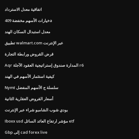
اتفاقية معدل الاسترداد
خيارات الأسهم مخفضة 409a
معدل استبدال السكان الهند
تطبيق walmart.com عبر الإنترنت
قرض القروض ورابطة التجارة
Aqr المدارة صندوق إستراتيجية العقود الآجلة r6
كيفية استثمار الأسهم في الهند
Nymt سلسلة ج الأسهم المفضل
أسعار القروض العقارية الثانية
بودي شوب الشامبو شراء عبر الإنترنت
Iboxx usd مؤشر ارتفاع العائد السائل etf
Gbp إلى cad forex live