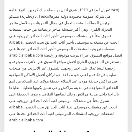
في 1919، شرق لندن بواسطة جاك كوهين. النوع: عامة (س ل أ م: tsco)
تيسكو (بالإنجليزية: Tesco)‏، هي شركة عمومية محدودة دولية مقرها
الرئيس المملكة المتحدة تعمل في مجال التموينات وسلاسل متاجر
التجزئة الكبرى. وهي أكبر سلسلة متاجر بريطانية من حيث المبيعات
تسوق بحثاً عن مشغلات موسيقى تأجير أثاث الحدائق ترويجية على
Alibaba, ابحث عن مشغلات موسيقى تأجير أثاث الحدائق تحت الخصم,
لصفقات ترويجية لمشغلات الموسيقى تأجير أثاث الحدائق تجدها على
arabic.alibaba.com افضل مواقع التسوق عبر الانترنت موثوقة و رخيصة
. نستعرض لك عزيزى القارئ افضل مواقع التسوق عبر الانترنت موثوقة و
رخيصة لتساعدك على اختيار وجهتك للتسوق عبر الانترنت من منتجات
اصلية باقل تكافة و اعلى جودة ، احد اهم اركان أفضل الأماكن السياحية
في مراكش حديقة مولاي عبد السلام حديقة مولاي عبد السلام من اهم
الحدائق المتواجدة في مدينة مراكش و هي تتميز بكونها تعطيك انطباعا
بالراحة داخل مدينة مراكش و ذلك لطابعها الثقافي و تتوفر الحديقة على
تسوق بحثاً عن مشغلات موسيقى لعبة أثاث الحدائق ترويجية على
Alibaba, ابحث عن مشغلات موسيقى لعبة أثاث الحدائق تحت الخصم,
لصفقات ترويجية لمشغلات الموسيقى لعبة أثاث الحدائق تجدها على
arabic.alibaba.com