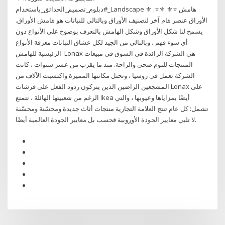
#دبلوم_تصميم_الحدائق_باستخدام_Landscape ⚜️ .⭐⚜️ ⚜️⭐ هامش
الأوراق عنصر هام آخر لتصنيف الأوراق وبالتالي للنباتات هو هامش الأوراق.
يسمح لنا شكل الأوراق وشكل الهامش بالتعرف بوضوح على الأنواع دون
أي سوء فهم ، وبالتالي من الجيد لكل عشاق النباتات معرفة الأنواع
الرئيسية للهامش. Lonax هي الشركة الرائدة في السوق في مبيعات
المنتجات للنوم صحي والراحة. منذ ما يقرب من عشر سنوات ، كانت
الشركة تعمل في روسيا ، وتحتل مكانتها المميزة واكتسبت الآلاف من
المشجعين الراضين الذين يتركون ردود الفعل على فرشات Lonax على
الرغم من شعبيتها الهائلة ، تتمتع Ikea أيضًا بمزاياها وعيوبها ، والتي
تشمل: كل عام تنتج العلامة التجارية منتجات أثاث جديدة ومحسّنة ومحسّنة
لا تلبي معايير الجودة الأوروبية فحسب بل معايير الجودة العالمية أيضًا.