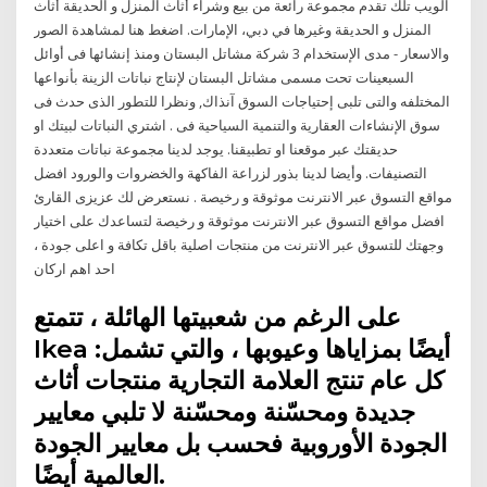
الويب تلك تقدم مجموعة رائعة من بيع وشراء أثاث المنزل و الحديقة أثاث
المنزل و الحديقة وغيرها في دبي، الإمارات. اضغط هنا لمشاهدة الصور
والاسعار - مدى الإستخدام 3 شركة مشاتل البستان ومنذ إنشائها فى أوائل
السبعينات تحت مسمى مشاتل البستان لإنتاج نباتات الزينة بأنواعها
المختلفه والتى تلبى إحتياجات السوق آنذاك, ونظرا للتطور الذى حدث فى
سوق الإنشاءات العقارية والتنمية السياحية فى . اشتري النباتات لبيتك او
حديقتك عبر موقعنا او تطبيقنا. يوجد لدينا مجموعة نباتات متعددة
التصنيفات. وأيضا لدينا بذور لزراعة الفاكهة والخضروات والورود افضل
مواقع التسوق عبر الانترنت موثوقة و رخيصة . نستعرض لك عزيزى القارئ
افضل مواقع التسوق عبر الانترنت موثوقة و رخيصة لتساعدك على اختيار
وجهتك للتسوق عبر الانترنت من منتجات اصلية باقل تكافة و اعلى جودة ،
احد اهم اركان
على الرغم من شعبيتها الهائلة ، تتمتع
Ikea أيضًا بمزاياها وعيوبها ، والتي تشمل:
كل عام تنتج العلامة التجارية منتجات أثاث
جديدة ومحسّنة ومحسّنة لا تلبي معايير
الجودة الأوروبية فحسب بل معايير الجودة
العالمية أيضًا.