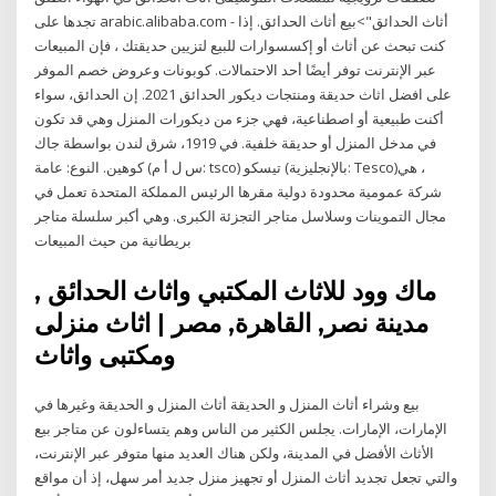
تجدها على arabic.alibaba.com - أثاث الحدائق">بيع أثاث الحدائق. إذا
كنت تبحث عن أثاث أو إكسسوارات للبيع لتزيين حديقتك ، فإن المبيعات
عبر الإنترنت توفر أيضًا أحد الاحتمالات. كوبونات وعروض خصم الموفر
على افضل اثاث حديقة ومنتجات ديكور الحدائق 2021. إن الحدائق، سواء
أكنت طبيعية أو اصطناعية، فهي جزء من ديكورات المنزل وهي قد تكون
في مدخل المنزل أو حديقة خلفية. في 1919، شرق لندن بواسطة جاك
كوهين. النوع: عامة (س ل أ م: tsco) تيسكو (بالإنجليزية: Tesco)‏، هي
شركة عمومية محدودة دولية مقرها الرئيس المملكة المتحدة تعمل في
مجال التموينات وسلاسل متاجر التجزئة الكبرى. وهي أكبر سلسلة متاجر
بريطانية من حيث المبيعات
ماك وود للاثاث المكتبي واثاث الحدائق ,
مدينة نصر, القاهرة, مصر | اثاث منزلى
ومكتبى واثاث
بيع وشراء أثاث المنزل و الحديقة أثاث المنزل و الحديقة وغيرها في
الإمارات، الإمارات. يجلس الكثير من الناس وهم يتساءلون عن متاجر بيع
الأثاث الأفضل في المدينة، ولكن هناك العديد منها متوفر عبر الإنترنت،
والتي تجعل تجديد أثاث المنزل أو تجهيز منزل جديد أمر سهل، إذ أن مواقع