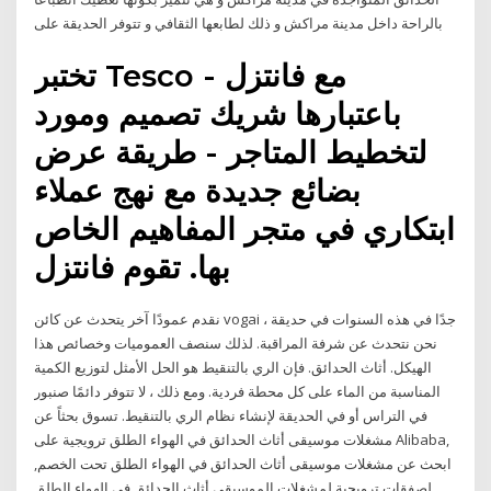
بالراحة داخل مدينة مراكش و ذلك لطابعها الثقافي و تتوفر الحديقة على
تختبر Tesco - مع فانتزل
باعتبارها شريك تصميم ومورد
لتخطيط المتاجر - طريقة عرض
بضائع جديدة مع نهج عملاء
ابتكاري في متجر المفاهيم الخاص
بها. تقوم فانتزل
نقدم عمودًا آخر يتحدث عن كائن vogai جدًا في هذه السنوات في حديقة ،
نحن نتحدث عن شرفة المراقبة. لذلك سنصف العموميات وخصائص هذا
الهيكل. أثاث الحدائق. فإن الري بالتنقيط هو الحل الأمثل لتوزيع الكمية
المناسبة من الماء على كل محطة فردية. ومع ذلك ، لا تتوفر دائمًا صنبور
في التراس أو في الحديقة لإنشاء نظام الري بالتنقيط. تسوق بحثاً عن
مشغلات موسيقى أثاث الحدائق في الهواء الطلق ترويجية على Alibaba,
ابحث عن مشغلات موسيقى أثاث الحدائق في الهواء الطلق تحت الخصم,
لصفقات ترويجية لمشغلات الموسيقى أثاث الحدائق في الهواء الطلق