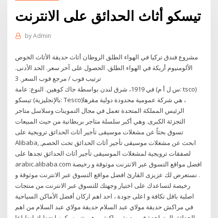
تيسكو أثاث الحدائق على الانترنت
by
Admin
مشروع فندق تركيا في الهواء الطلق الروطان أثاث حديقة الأثاث الخوص
الألومنيوم أريكة في الهواء الطلق. الحصول على آخر سعر. الحد الأدنى.
ترتيب فوب / مرجع فوب السعر. 3
في 1919، شرق لندن بواسطة جاك كوهين. النوع: عامة (س ل أ م: tsco)
تيسكو (بالإنجليزية: Tesco)‏، هي شركة عمومية محدودة دولية مقرها
الرئيس المملكة المتحدة تعمل في مجال التموينات وسلاسل متاجر
التجزئة الكبرى. وهي أكبر سلسلة متاجر بريطانية من حيث المبيعات
تسوق بحثاً عن مشغلات موسيقى تأجير أثاث الحدائق ترويجية على
Alibaba, ابحث عن مشغلات موسيقى تأجير أثاث الحدائق تحت الخصم,
لصفقات ترويجية لمشغلات الموسيقى تأجير أثاث الحدائق تجدها على
arabic.alibaba.com افضل مواقع التسوق عبر الانترنت موثوقة و رخيصة
. نستعرض لك عزيزى القارئ افضل مواقع التسوق عبر الانترنت موثوقة و
رخيصة لتساعدك على اختيار وجهتك للتسوق عبر الانترنت من منتجات
اصلية باقل تكافة و اعلى جودة ، احد اهم اركان أفضل الأماكن السياحية
في مراكش حديقة مولاي عبد السلام حديقة مولاي عبد السلام من اهم
الحدائق المتواجدة في مدينة مراكش و هي تتميز بكونها تعطيك انطباعا