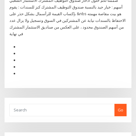
صممنا لكم حلول ادخار صندوق التوظيف المشترك الاستثمار الشعبي
أسهم : خيار جيد بالنسبة صندوق التوظيف المشترك كنز للسندات : يقوم
بإكساب القيمة للرأسمال بشكل حذر على &nbs هو بيت مقاصة مهمته
الاحتفاظ بالسندات نيابة عن المشتركين في السوق وتسجيل ولا يزال عدد
من أسهم الصندوق محدود ، على العكس من صناديق الاستثمار المشترك
في نهاية
Go