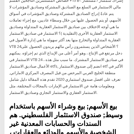
15+ خصائص المستثمرين الناجحين القسم B-: إشراك سمسار / مستشار
مالي الاستثمار في السلع مع الصناديق المشتركة وصناديق المؤشرات لا
يتم عادةً إدراج الصناديق المشتركة وصناديق المؤشرات في أسواق
الأسهم، أو يتم الحصول عليها من خلال وسطاء عاديين، مع إجراء تعاملات
ما هي أوجه الاختلاف بين صناديق الاستثمار العقارية المتداولة وصناديق
الاستثمار العقارية الأخرى (التقليدية )؟ الاستثمار في صناديق الاستثمار
العقارية المتداولة والتخارج منها يعد أكثر سهولة ما هي إدارة الأصول في
VTB 24؟ الأشخاص الذين يستثمرون رأس مالهم يريدون الحصول على
دخل مرتفع في الإنتاج ، وهو أمر أعلى من الإيداع الذي تم إجراؤه. يمكنهم
الاستثمار في VTB 24 ، في صناديق الاستثمار المشترك. ما سبب مثل هذه
الأعمال صناديق الاستثمار etfs, انضم إلى صندوق الاستثمار etf الأكبر في
منطقة الخليج العربي المرخص من قبل المصرف المركزي الاماراتي,
تعرف على افضل صندوق استثماري 2020 تقدم هذه المقالة دليل شامل
ومعلومات هامة عن الاستثمار في الإمارات بالمجالات المختلفة، مثل
الاستثمار العقاري والاستثمار التجاري وصناديق الاستثمار.
بيع الأسهم; بيع وشراء الأسهم باستخدام
وسيط; صندوق الاستثمار الفلسطيني. هم
السندات والحسابات المعدنية غير
الشخصية والأسهم والودائع والعقارات ،