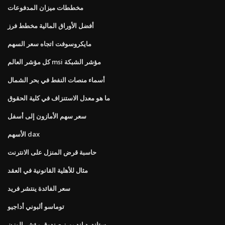
مخططات ميزان المدفوعات
أفضل الأوراق المالية مخطط فرز
مايكروسوفت اتجاه سعر السهم
كل مؤشر العالم msi مؤشر الشبكة
أسماء منصات النفط في بحر الشمال
ما هو معدل الاستنزاف في كلية الحقوق
سعر سهم الأمازون إلى أسفل
الأسهم dax
حاسبة قرض المنزل على الانترنت
مثال للأهلية القانونية في العقد
سعر الفائدة ينتشر فريد
توماسو ألبوني أداجيو
ستاندرد اند بورز صندوق مؤشر الوزن