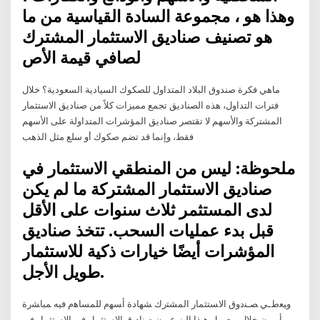
وهذا هو ، مجموعة السادة القياسية من ما
هو تصنيف صناديق الاستثمار المشترك
لصافي قيمة الأص
ماهي فكرة صندوق البلاد المتداول للصكوك السيادية السعودية؟ خلال
فترات التداول، هذه الصناديق تجمع مميزات كلاً من صناديق الاستثمار
المشتركة والأسهم لا تقتصر صناديق المؤشرات المتداولة على الأسهم
فقط، وإنما قد تضم صكوك أو سلع مثل الذهب
ملحوظة: ليس من المنطقي الاستثمار في
صناديق الاستثمار المشتركة ما لم يكن
لدى المستثمر ثلاث سنوات على الأقل
قبل بدء عمليات السحب. تتخذ صناديق
المؤشرات أيضًا خيارات ذكية للاستثمار
طويل الأجل.
ﻭﻴﻌﻁـﻲ ﺼـﻨﺩﻭﻕ ﺍﻻﺴﺘﺜﻤﺎﺭ ﺍﻟﻤﺸﺘﺭﻙ ﺸﻬﺎﺩﺓ ﺃﺴﻬﻡ ﻟﻠﻤﺴﺎﻫﻡ ﻓﻴﻪ ﻤﺒﺎﺸﺭﺓ
ﺃﻭ ﻤﻥ ﺨﻼل ﻭﻴﻌﻤـل ﻫـﺫﺍ ﺍﻟـﻨﻭﻉ ﻤﻥ ﺼﻨﺎﺩﻴﻕ ﺍﻻﺴﺘﺜﻤﺎﺭ ﻓﻲ ﺍﻻﺴﺘﺜﻤﺎﺭ ﻓﻲ