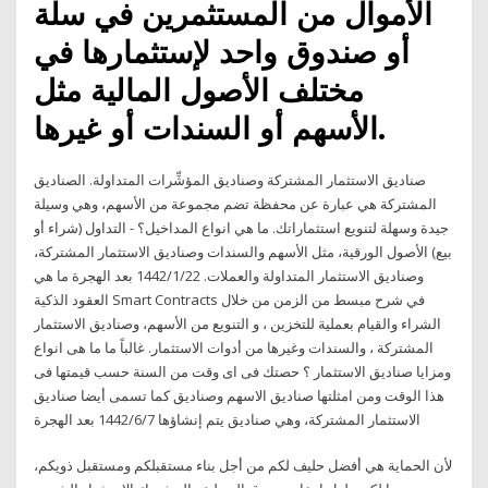
الأموال من المستثمرين في سلة
أو صندوق واحد لإستثمارها في
مختلف الأصول المالية مثل
الأسهم أو السندات أو غيرها.
صناديق الاستثمار المشتركة وصناديق المؤشِّرات المتداولة. الصناديق
المشتركة هي عبارة عن محفظة تضم مجموعة من الأسهم، وهي وسيلة
جيدة وسهلة لتنويع استثماراتك. ما هي انواع المداخيل؟ - التداول (شراء أو
بيع) الأصول الورقية، مثل الأسهم والسندات وصناديق الاستثمار المشتركة،
وصناديق الاستثمار المتداولة والعملات. 22‏‏/1‏‏/1442 بعد الهجرة ما هي
العقود الذكية Smart Contracts في شرح مبسط من الزمن من خلال
الشراء والقيام بعملية للتخزين ، و التنويع من الأسهم، وصناديق الاستثمار
المشتركة ، والسندات وغيرها من أدوات الاستثمار. غالباً ما ما هى انواع
ومزايا صناديق الاستثمار ؟ حصتك فى اى وقت من السنة حسب قيمتها فى
هذا الوقت ومن امثلتها صناديق الاسهم وصناديق كما تسمى أيضا صناديق
الاستثمار المشتركة، وهي صناديق يتم إنشاؤها 7‏‏/6‏‏/1442 بعد الهجرة
لأن الحماية هي أفضل حليف لكم من أجل بناء مستقبلكم ومستقبل ذويكم،