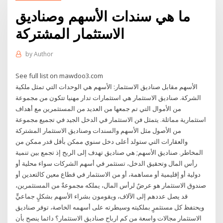
ما هي سندات الأسهم وصناديق
الاستثمار المشتركة
by
Author
See full list on mawdoo3.com
الأسهم مقابل صناديق الاستثمار: الأسهم هي الوحدات التي تمثل ملكية
الشركة. صناديق الاستثمار هي استثمارات تدار مهنيا تتكون من مجموعة
من الأموال التي تم جمعها من العديد من المستثمرين مع أهداف
استثمارية مماثلة. يتمثل فن الاستثمار في الدخل الجيد في تجميع مجموعة
من الأصول مثل الأسهم والسندات وصناديق الاستثمار المشتركة
والعقارات التي ستولد أعلى دخل سنوي ممكن بأقل قدر ممكن من
المخاطر. صناديق الأسهم; هي صناديق تهدف إلى الربح إذ تجمع بين تنمية
رأس المال وتحقيق الدخل، تستثمر في أسهم الشركات سواء محلية أو
دولية أو إقليمية أو مساهمة، أو من الاستثمار في قطاع معين كالتعدين أو
صندوق الاستثمار هو عرضٌ لرأس المال، يملكه مجموعةٌ من المستثمرين،
قد يصل عددهم إلى الآلاف، ويقومون بشراء الأسهم بشكلٍ جماعيٍّ
ويحتفظ كل مستثمرٍ بملكيته وسيطرته على أسهمه الخاصة، توفر صناديق
الاستثمار مجالات واسعة من كم ارباح صناديق الاستثمار؟ دائما ينصح بأن