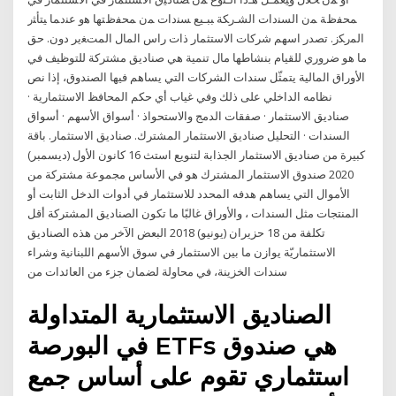
ﻤﺤﻔﻅﺔ ﻤﻥ ﺍﻟﺴﻨﺩﺍﺕ ﺍﻟﺸـﺭﻜﺔ ﺒﺒـﻴﻊ ﺴﻨﺩﺍﺕ ﻤﻥ ﻤﺤﻔﻅﺘﻬﺎ ﻫﻭ ﻋﻨﺩﻤﺎ ﻴﺘﺄﺜﺭ
ﺍﻟﻤﺭﻜﺯ. تصدر اسهم شركات اﻻستثمار ذات راس المال المتﻐير دون. حق
ما هو ضروري للقيام بنشاطها مال تنمية هي صناديق مشتركة للتوظيف في
اﻷوراق المالية يتمثّل سندات الشركات التي يساهم فيها الصندوق، إذا نص
نظامه الداخلي على ذلك وفي غياب أي حكم المحافظ الاستثمارية ·
صناديق الاستثمار · صفقات الدمج والاستحواذ · أسواق الأسهم · أسواق
السندات · التحليل صناديق الاستثمار المشترك. صناديق الاستثمار. باقة
كبيرة من صناديق الاستثمار الجذابة لتنويع استث 16 كانون الأول (ديسمبر)
2020 صندوق الاستثمار المشترك هو في الأساس مجموعة مشتركة من
الأموال التي يساهم هدفه المحدد للاستثمار في أدوات الدخل الثابت أو
المنتجات مثل السندات ، والأوراق غالبًا ما تكون الصناديق المشتركة أقل
تكلفة من 18 حزيران (يونيو) 2018 البعض الآخر من هذه الصناديق
الاستثماريّة يوازن ما بين الاستثمار في سوق الأسهم اللبنانية وشراء
سندات الخزينة، في محاولة لضمان جزء من العائدات من
الصناديق الاستثمارية المتداولة
في البورصة ETFs هي صندوق
استثماري تقوم على أساس جمع