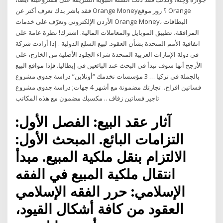
فقد باشر بدك تعرف أكتر عن Orange Money؟ زور موقع Orange
الأردن الإلكتروني وتعرّف على خدمات Orange Money، البطاقات
المرافقة، تطبيق الموبايل والمعاملات المالية. اشترك! نظرة عامة على
اتفاقية الأمم المتحدة بشأن العقود. لبيع السلع الدولية . إذا أرادت شركة
في دولة الإمارات العربية المتحدة شراء الجلود الأصلية من الخارج، على
الأرجح أنها سوف تبدأ في البحث عند البائعين في إيطاليا. فإذا مواقع البيع
بالجملة في تركيا … 3 مؤسسات تخدمك “أونلاين” دراسة جدوى مشروع
فساتين افراح.. تجارتك مضمونة مع أشهر 4 جهات; دراسة جدوى مشروع
تاجير فساتين زفاف .. مكسبك مضمون مع هذه المكاتب
آثار عقد البيع: الفصل الأول:
التزامات البائع. المبحث الأول:
الالتزام بنقل ملكية المبيع. مبدأ
انتقال ملكية المبيع في الفقه
الإسلامي: حرر الفقه الإسلامي
العقود من كافة أشكال القيود،