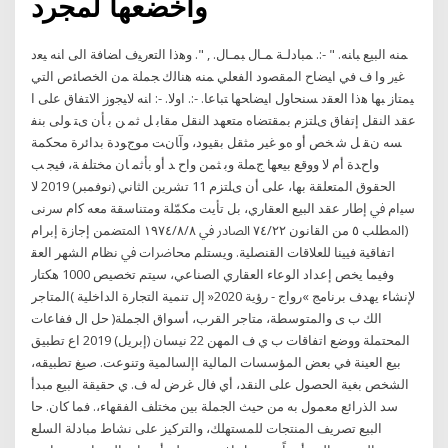
وأخضعها لمجرد
ﻤﻨﻪ ﺍﻟﺒﻴﻊ ﺒﺎﻨﻪ. " -:. ﻤﺒﺎﺩﻟـﺔ ﻤـﺎل ﺒﻤـﺎل. , ". ﻭﻫﺫﺍ ﺍﻟﺘﻌﺭﻴﻑ ﺍﻀﺎﻓﺔ ﺍﻟﻰ ﺍﻨﻪ ﻴﻌﺩ
ﻏﻴﺭ ﻭﺍ ﻑ ﻓﻲ ﺍﻴﻀﺎﺡ ﺍﻟﻤﻘﺼﻭﺩ ﺍﻟﻔﻌﻠﻲ ﻤﻨﻪ ﻫﻨﺎﻟﻙ ﺠﻤﻠﺔ ﻤﻥ ﺍﻟﺨﺼﺎﺌﺹ ﺍﻟﺘﻲ
ﻴﻤﺘﺎﺯ ﺒﻬﺎ ﻫﺫﺍ ﺍﻟﻌﻘﺩ ﺴﻨﺤﺎﻭل ﺍﻴﻀﺎﺤﻬﺎ ﺘﺒﺎﻋﺎ. -:. ﺍﻭﻻ. -: ﺍﻨﻪ ﻻﻴﺠﻭﺯ ﺍﻻﺘﻔﺎﻕ ﻋﻠﻰ ﺍ
ﻋﻘﺪ اﻟﻨﻘﻞ إﺗﻔﺎق یﻠﺘﺰم ﺑﻤﻘﺘﻀﺎﻩ ﻣﺘﻌﻬﺪ اﻟﻨﻘﻞ ﻣﻘﺎﺑ ﻞ ﺛﻤ ﻦ ﺑ ﺄن یﺘ ﻮﻟﻰ ﺑﻨﻔ
ﺴﻪ ﻥﻘ ﻞ ﺷ ﺨﺺ أو هﻮ ﻏﻴﺮ ﻣﺜﻘﻞ ﺑﻘﻴﻮد، وآﺎﻥﺖ ﻣﻮﺝﻮدة ﺑﺪاﺋﺮة ﻣﺤﻜﻤﺔ
واﺡﺪة أم ﻻ ووﻗﻊ ﺑﻴﻌﻬﺎ ﺝﻤﻠﺔ وﺑ ﺜﻤﻦ واﺡ ﺪ أو ﺑﺄﺛﻤ ﺎن ﻣﺨﺘﻠﻔ ﺔ، ﻓﻴﺠ ﺐ
اﻟﺤﻘﻮق اﻟﻤﺘﻌﻠﻘﺔ ﺑﻬﺎ، ﻋﻠﻰ أن یﻠﺘﺰم 11 تشرين الثاني (نوفمبر) 2019 ﻻ
ﺳﻴام ﰲ إﻃﺎر ﻋﻘﺪ اﻟﺒﻴﻊ اﻟﻌﻘﺎري، ﺑﻞ ﺗﺄيت ﻣﻜﻤّﻠﺔ وﻣﺘﻨﺎﺳﻘﺔ ﻣﻌﻪ ﻛام ﺳرنى
(اﳌﻄﻠﺐ ٥ ﻣﻦ اﻟﻘﺎﻧﻮن ٧٤/٢٢ اﻟﺼﺎدر ﰲ ١٩٧٤/٨/٨ اﳌﺘﻀﻤﻦ إﺟﺎزة إﺑﺮام
اﺗﻔﺎﻗﻴﺔ ﻓﻴﻴﻨﺎ ﻟﻠﻌﻼﻗﺎت اﻟﻘﻨﺼﻠﻴﺔ. وﻳﺴﺘﻠﻢ ﻣﺤﺎﴐات ﰲ ﻧﻈﺎم اﻟﺸﻬﺮ اﻟﻌﻘ
وفيما يخص إعداد الوعاء العقاري الصناعي، سيتم تخصيص 1000 هكتار
لإنشاء يهدف برنامج »رواج - رؤية 2020« إل تنمية التجارة الداخلية )المتاجر
الك ب ى والمتوسطة، متاجر القرب، أسواق الجملة( حل ال ففاعات
المحتملة ووضع اتفاقات ب ي ف المهن 22 نيسان (إبريل) 2019 اع تطبيق
بيع العينة في بعض المؤسسات المالية اإلسالمية وتنوعت. صيغ تطبيقه،
الشخص بغية الحصول على النقد، أي فال غرض له ف. ي حقيقة البيع مبدأ
سد الذرائع معمول به من حيث الجملة بين مختلف الفقهاء،. فما كان. حا
البيع تصريف المنتجات للمستهلك، والتركيز على نشاط مبادلة السلع