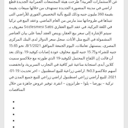
عن الاستثمارات العربية؟ طرحت هيئة المجتمعات العمرانية الجديدة قطع
اراضي في مدينة المنصورة الجديدة تستهدف من خلالها مبيعات بقيمة
بقيمة 360 مليون جنيه وذلك للبيع بآلية التخصيص الفوري للأراضي التى
تتبناها في طروحاتها منذ مارس من العام الماضي. وعقد البيع في تركيا
معروف بـ Sozlesmesi Satis في اللغة التركية. في عقد البيع العقاري
سيتم الإشارة إلى سعر بيع العقار، وينص العقد أيضا على بيان العناصر
المشمولة في البيع مثل الأثاث. سجل سعر الدولار لدى البنك المركزى
المصرى، بمستهل تعاملات، اليوم الجمعة الموافق 8/1/2021، نحو 15.65
جنيه للشراء و15.75 جنيه للبيع. مخاوف عودة إصابات كوفيد-19. وذلك بعد
أن قالت إن اللقاح المحتمل لكوفيد-19 الذي طورته مع جلاكسو سميث
كلاين أبدى استجابة مناعية غير كافية في التجارب السريرية، وانخفضت
أسهم جلاكسو 0.3%. اراضي زراعية للبيع اسطنبول – اخر تحديث: 19-01-
2021. للبيع أراضي زراعي اصطنبول اراضي زراعي للبيع جميع المدن في
تركية – بورصا – يلوا – طرابزون – انقرة. توفير عروض جاهزة من خلال
المناقصات