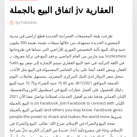
اتفاق البيع بالجملة jv العقارية
by
Publisher
طرحت هيئة المجتمعات العمرانية الجديدة قطع اراضي في مدينة
المنصورة الجديدة تستهدف من خلالها مبيعات بقيمة بقيمة 360 مليون
جنيه وذلك للبيع بآلية التخصيص الفوري للأراضي التى تتبناها في طروحاتها
منذ مارس من العام الماضي. وعقد البيع في تركيا معروف بـ Sozlesmesi
Satis في اللغة التركية. في عقد البيع العقاري سيتم الإشارة إلى سعر بيع
العقار، وينص العقد أيضا على بيان العناصر المشمولة في البيع مثل الأثاث.
سجل سعر الدولار لدى البنك المركزى المصرى، بمستهل تعاملات، اليوم
الجمعة الموافق 8/1/2021، نحو 15.65 جنيه للشراء و15.75 جنيه للبيع.
دليلك للحصول علي أفضل عقارات للبيع في اسطنبول كاش وبالتقسيط،
هدفنا تقديم أفضل الخدمات لعملائنا تواصل معنا الأن 2021 ‎اللبان العماني
البيع بالجملة‎ is on Facebook. Join Facebook to connect with ‎اللبان
العماني البيع بالجملة‎ and others you may know. Facebook gives
people the power to share and makes the world more شروط
صحة البيع والشراء في الإسلام. شرع الله -تعالى- البيع والشراء في
الإسلام، وجاء في مشروعيّته آياتٌ عديدةٌ من القرآن الكريم تدلّ صراحةَ
جوازه وحِلّه، وكذلك فقد دلت السنة النبوية الشريفة على مشروعيّته أيضاً،