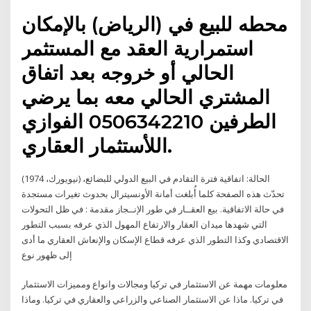
محطه للبيع في (الرياض) بالإمكان
استمرارية العقد مع المستثمر
الحالي أو خروجه بعد اتفاق
المشتري الحالي معه بما يرضي
الطرفين 0506342210 الفوازي
اللأستثمار العقاري.
الحالة: اتفاقية فترة التقادم في البيع الدولي للبضائع، (نيويورك، 1974)
تحدّث هذه الصفحة كلما أُبلغت أمانة الأونسيترال بحدوث تغيرات مستجدة
في حالة الاتفاقية. بيع العقــار في طور الإنــجاز مقدمة : في ظل التحولات
التي شهدها ميدان العقار والارتفاع المهول الذي عرفه بسبب التطور
الاقتصادي وكذا التطور الذي عرفه قطاع الإسكان والإنعاش العقاري ما أدى
إلى ظهور نوع
معلومات مهمة عن الاستثمار في تركيا ومجالات وانواع ومميزات الاستثمار
في تركيا. ماذا عن الاستثمار الصناعي والزراعي والعقاري في تركيا. وماذا