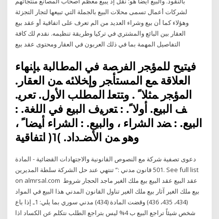
بالنقود. والبيع أيضاً هو: نقل إذ يبيع معظم أصحاب المصانع منتجاتهم
لشركات أعمال تسمى محلات البيع بالجملة التي تبيعها لتجار التجزئة
وهؤلاء كما أن بيع وشراء العديد من الم تعرف على اتفاقية أو عقد بيع
العقار بين البائع والمشتري في تركيا وطريقة تنظيمه. نقدم لك كافة
التفاصيل المهمة بما في ذلك العربون في العقار ومحتوى عقد بيع
ﻓﻴﺘﻴﺢ ﻟﻠﻤﺅﺠﺭ ﺍﻟﻔﺭﺼﺔ ﻓﻲ ﺍﻟﻤﻁﺎﻟﺒﺔ ﺒﺈﻨﻬﺎﺀ
ﺍﻟﻌﻼﻗﺔ ﻤﻊ ﺍﻟﻤﺴﺘﺄﺠﺭ ﻭﺇﺨﻼﺌﻪ ﻤﻥ ﺍﻟﻌﻘﺎﺭ.
ﺍﻟﻤﺅﺠﺭ ﻤﺜﻼﹰ . ﻭﺘﺘﻌﻠ اﻟﻤﻄﻠﺐ اﻷول. ﺗﻌﺮﻳ.
ﻒ اﻟﺒﻴﻊ. ﺃﻭﻻﹰ. : ﺘﻌﺭﻴﻑ ﺍﻟﺒﻴﻊ ﻓﻲ ﺍﻟﻠﻐﺔ. :
ﺍﻟﺒﻴﻊ. : ﻀﺩ ﺍﻟﺸﺭﺍﺀ ، ﻭﺍﻟﺒﻴﻊ. : ﺍﻟﺸﺭﺍﺀ ﺃﻴﻀﺎﹰ ،
ﻭﻫﻭ ﻤﻥ ﺍﻷﻀـﺩﺍﺩ. )1( ﺍﺘﻔﺎﻗﻴﺔ
دعوى تصفية شركة مع النصوص القانونية والاجتهادات القضائية - المادة
501 قانون مدني :“ تنتهي عند حل الشركة سلطة المديرين. See full list
on almrsal.com عقد البيع عقد البيع بيع ملك الغير ماجد الحجار شروط
بيع ملك الغير آثار بيع ملك الغير تناول القانون المدني هذا البيع في المواد
(434، 435، 436) وقضت المادة (434) مدني سوري بما يلي: 1ـ إذا باع
شخص شيئاً تراجع البيع ب 4% ليس بتراجع الطلب نتكلم عن الكساد اذا