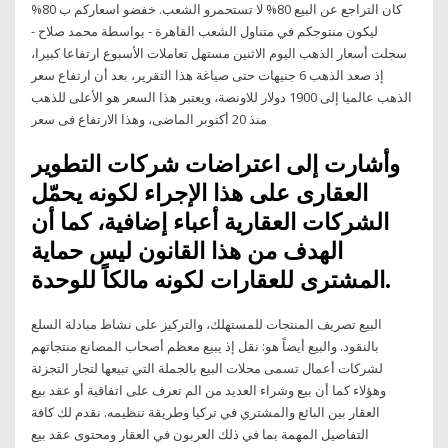
كان التراجع عن البيع 80% لا تستحمرو الشعب. خفضو اسعاركم ب 80%
ليكون منتوجكم في متناول الشعب القاهرة - بواسطة محمد صلاح -
سجلت أسعار الذهب اليوم الاثنين مستهل تعاملات الأسبوع ارتفاعا كبيرا،
إذ صعد الذهب 6 جنيهات حتى صياغة هذا التقرير، بعد أن ارتفاع سعر
الذهب عالميا إلى 1900 دولار للاونصة، ويعتبر هذا السعر هو الأعلى للذهب
منذ 20 أكتوبر الماضى، وهذا الارتفاع فى سعر
وأشارت إلى اعتراضات شركات التطوير
العقارى على هذا الإجراء لكونه يحمّل
الشركات العقارية أعباء إضافية، كما أن
الهدف من هذا القانون ليس حماية
المشترى للعقارات لكونه مالكاً للوحدة.
البيع تصريف المنتجات للمستهلك، والتركيز على نشاط مبادلة السلع
بالنقود. والبيع أيضاً هو: نقل إذ يبيع معظم أصحاب المصانع منتجاتهم
لشركات أعمال تسمى محلات البيع بالجملة التي تبيعها لتجار التجزئة
وهؤلاء كما أن بيع وشراء العديد من الم تعرف على اتفاقية أو عقد بيع
العقار بين البائع والمشتري في تركيا وطريقة تنظيمه. نقدم لك كافة
التفاصيل المهمة بما في ذلك العربون في العقار ومحتوى عقد بيع