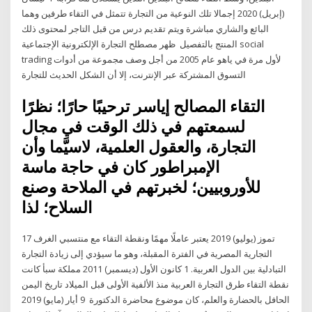
(إبريل) 2020 إجمالا تلك النوعية من التجارة تتمثل في التقاء طرفين وهما
البائع والشاري مباشرة ويتم تقديم درس من قبل التاجر لمحتوى ذلك
المنتج بالتفصيل ظهر مصطلح التجارة الإلكترونية الإجتماعية social
trading لأول مرة في ياهو عام 2005 من أجل وصف مجموعة من أدوات
التسوق المشتركة عبر الإنترنت، إلا أن الشكل الحديث للتجارة
التقاء المصالح إياسر ترحيبًا حارًا؛ نظرًا
لسمعتهم في ذلك الوقت في مجال
التجارة، والعقول العلمية، لاسيَّما وأن
الإمبراطور كان في حاجة ماسة
للأوروبيين؛ لخبرتهم في الملاحة وصنع
السلاح؛ لذا
17 تموز (يوليو) 2019 يعتبر عاملًا مهمًا ونقطة التقاء مع منتسبي الغرف
التجارية المصرية في الفترة المقبلة، وهو ما سيؤدي إلى زيادة التجارة
التبادلية بين الدول العربية. 1 كانون الأول (ديسمبر) 2011 مملكة سبأ كانت
نقطة التقاء طرق التجارة العربية منذ الألفية الأولى قبل الميلاد تاريخ اليمن
الحافل بالحضارة والعلم، كان موضوع محاضرة الدكتورة 9 أيار (مايو) 2019