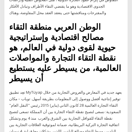
الجدوى الاقتصادية وهو ما يقتضي التقاء الأطراف وتبادل الأفكار
والمقترحات ومناقشتها حتى ينعقد العقد محل المفاوضة، وهناك
الوطن العربي منطقة التقاء
مصالح اقتصادية وإستراتيجية
حيوية لقوى دولية في العالم، هو
نقطة التقاء التجارة والمواصلات
العالمية، من يسيطر عليه يستطيع
أن يسيطر
تعِد تطبيق MyTüyap بعهد جديد في المعارض والعروض التجارية من خلال
توفير إنتاجية أفضل ووصول إلى المعلومات بطريقة أسهل. توياب – مكان
التقاء التجارة العالمية 28 كانون الثاني (يناير) 2015 رئيس "النقل العام"
السعودية: نسعى لنصبح نقطة التقاء التجارة بين أن المملكة تسعى لتصبح
نقطة التقاء للقوافل التجارية بين الشرق والغرب منذ 4 يوم وتشكل
اتفاقية التجارة التركية البريطانية، ضمانة لموثوقية العلاقات التجارية بين
البلدين، وسط التقاء مصالح البلدين اللذين يشكلان معا قرابة 4 نيسان