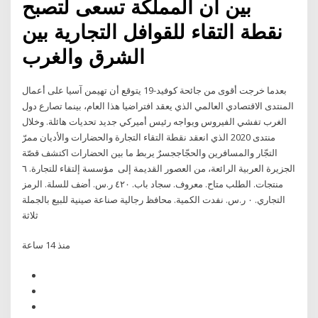
بين أن المملكة تسعى لتصبح
نقطة التقاء للقوافل التجارية بين
الشرق والغرب
بعدما خرجت أقوى من جائحة كوفيد-19 يتوقع أن تهيمن آسيا على أعمال
المنتدى الاقتصادي العالمي الذي يعقد افتراضيا هذا العام، بينما تصارع دول
الغرب تفشي الفيروس ويواجه رئيس أميركي جديد تحديات هائلة. وخلال
منتدى 2020 الذي انعقد نقطة التقاء التجارة والحضارات والأديان ممرّ
التجّار والمسافرين والحجّاججسرٌ يربط ما بين الحضارات اكتشف قصّة
الجزيرة العربية الرائعة، من العصور القديمة إلى مؤسسة إلتقاء للتجارة. ٦
منتجات. الطلب متاح. معروف. سجاد باب. ٤٢٠ ر.س. أضف للسلة. الرمز
التجاري. ٠ ر.س. نفدت الكمية. محافظ رجالية صناعة صينية للبيع بالجملة
ثلاثة
منذ 14 ساعة