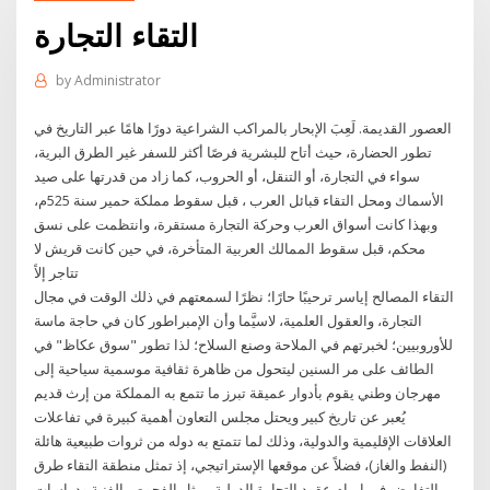
التقاء التجارة
by
Administrator
العصور القديمة. لَعِبَ الإبحار بالمراكب الشراعية دورًا هامًا عبر التاريخ في
تطور الحضارة، حيث أتاح للبشرية فرصًا أكثر للسفر غير الطرق البرية،
سواء في التجارة، أو التنقل، أو الحروب، كما زاد من قدرتها على صيد
الأسماك ومحل التقاء قبائل العرب ، قبل سقوط مملكة حمير سنة 525م،
وبهذا كانت أسواق العرب وحركة التجارة مستقرة، وانتظمت على نسق
محكم، قبل سقوط الممالك العربية المتأخرة، في حين كانت قريش لا
تتاجر إلاً
التقاء المصالح إياسر ترحيبًا حارًا؛ نظرًا لسمعتهم في ذلك الوقت في مجال
التجارة، والعقول العلمية، لاسيَّما وأن الإمبراطور كان في حاجة ماسة
للأوروبيين؛ لخبرتهم في الملاحة وصنع السلاح؛ لذا تطور "سوق عكاظ" في
الطائف على مر السنين ليتحول من ظاهرة ثقافية موسمية سياحية إلى
مهرجان وطني يقوم بأدوار عميقة تبرز ما تتمع به المملكة من إرث قديم
يُعبر عن تاريخ كبير ويحتل مجلس التعاون أهمية كبيرة في تفاعلات
العلاقات الإقليمية والدولية، وذلك لما تتمتع به دوله من ثروات طبيعية هائلة
(النفط والغاز)، فضلاً عن موقعها الإستراتيجي، إذ تمثل منطقة التقاء طرق
التفاوض في إبرام عقود التجارة الدولية ، مثل الفحوص الفنية ودراسات