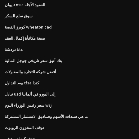
تايوان msc العقود الآجلة
سوق سلع السكر
كويرز الفضة wheaton cad
صيغة مكافأة إكمال العقد
دردشة btc
بنك أنيق سعر تاريخي جوجل المالية
أفضل شركة للتجارة والمقاولات
يوم التداول tfsa كندا
تبادل usd إلى اليورو في ألمانيا
سعر رئيس الوزراء اليوم wsj
ما هي سندات الأسهم وصناديق الاستثمار المشتركة
توقف المخزون الروبوت
مكونات مؤشر tsx