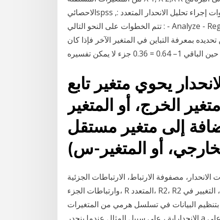
الاحصائيspss ,المعهد العربي للتدريب والبحوث الاحصائية ,العراق * خطوات إجراء تحليل الانحدار المتعدد :
تتم الخطوات على النحو التالي : - Analyze - Regression - Linear - Method معامل الارتباط المتعدد
فة التباين في المتغير الآخر فإذا كان r = 0. 8 فإن التباين يساوي 0.64
0.3 جزء لا يمكن تفسيره
نحدار يحوي متغير تابع
غير الخرج، أو المتغير
إضافة إلى متغير مستقل
 الانحدار، مصفوفة الارتباط، الارتباطات الجزئية
وارتباطات الجزء، R المتعدد، R2، ‏R2 المعدل، التغيير في R2، الخطأ القياسي في التقدير، جدول تحليل تقوم
ت) بتنظيم البيانات في تسلسل هرمي من المتغيرات
الانحداراية ، على سبيل المثال عندما ينحدر a على b ، وينحدر b على c. وغالبًا ما تستخدم عندما يكون