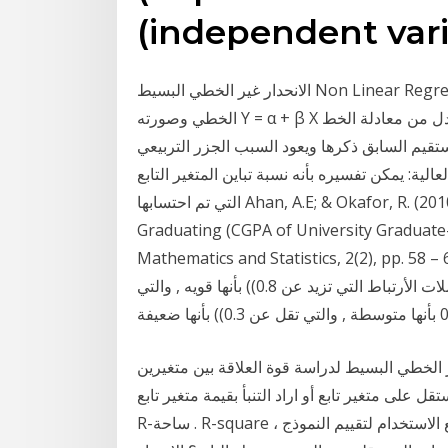
(independent vari
الانحدار غير الخطي البسيط Non Linear Regression ا لانحدار غير الخطي المتعدد . ذكرنا سابقاً الانحدار
الخطي وصورته Y = α + β X وأوجدنا قيم الثوابت وهنا سنبين المعادلة لمنحنى بدل من معادلة الخط
 السابق ذكرها ويعود السبب الجزر التربيعي r المتعدد—الجزر التربيعي r المتعدد هو مقياس لكفاءة
0. إلى 1.0، مع تفضيل القيم العالية: يمكن تفسيره بأنه نسبة تباين المتغير التابع
التي تم احتسابها Ahan, A.E; & Okafor, R. (2010): Application of Logistic Regression Model to
Graduating (CGPA of University Graduate-
Mathematics and Statistics, 2(2), pp. 5. أما إذا كانت r = ± 1 فأن جميع النقط تقع على الخط
المستقيم , ويكون الارتباط تام , وبشكل عام توصف معاملات الأرتباط التي تزيد عن 0.8)) بأنها قويه , والتي
 الخطي البسيط لدراسة قوة العلاقة بين متغيرين
 على متغير تابع أو اراد التنبأ بقيمة متغير تابع
R-ساحة . R-square ، المعروف أيضًا باسم معامل التحديد ، هو إحصاء شائع الاستخدام لتقييم النموذج