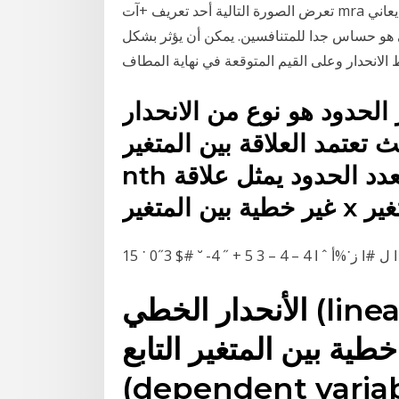
تعرض الصورة التالية أحد تعريف +آت mra باللغة الانجليزيه: تحليل الانحدار المتعدد. • الانحدار المتعدد يعاني
الخطي هو حساس جدا للمتنافسين. يمكن أن يؤثر بشكل
ر الحدود هو نوع من الانحدار
العلاقة بين المتغير x والمتغير y على عدد
nth درجة متعدد الحدود والانحدار متعدد الحدود يمثل علاقة
 ا ˆ ˙˝ آ ˚˜ ! ا ل #ا ز˙%أ ˆ ا
الأنحدار الخطي (linear regression) هو أسلوب
طية بين المتغير التابع
dependent va) والمتغيرات المستقلة