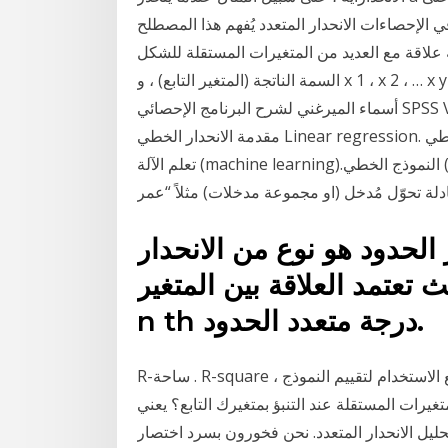
ي الإحصاءات الانحدار المتعدد يُفهم هذا المصطلح
 العديد من المتغيرات المستقلة للشكل: y = f (x 1 + x 2 + … x m ) + ε ، أين هي
السمة الناتجة (المتغير التابع) ، و x 1 ، x 2 ، … x y هي عوامل علامات الدرس 50 من سلسلة دروس د /
أسماء الميرغني لشرح البرنامج الإحصائي SPSS V.23 Stepwise Multiple Regression الانحدار المتعدد
مقدمة الانحدار الخطي Linear regression. الانحدار الخطي Linear regression هي احدى خوارزميات
تعلم الآلة (machine learning).النموذج الخطي (linear model) هو بناء علاقة خطية بين متغيرين او اكثر من
لة تحوّل مُدخل (او مجموعة مدخلات) مثلاً “عمر
ر الحدود هو نوع من الانحدار
العلاقة بين المتغير x والمتغير y على عدد
n th درجة متعدد الحدود.
R-ساحة . R-square ، المعروف أيضًا باسم معامل التحديد ، هو إحصاء شائع الاستخدام لتقييم النموذج
يرات المستقلة عند التنبؤ بمتغيرك التابع؟ يعنيmra
ليل الانحدار المتعدد. نحن فخورون بسرد اختصار mra في أكبر قاعده بيانات للاختصارات والمختصرات.