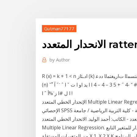
Gutman77177
د ratterplot r
by
Author
R (x) = k + 1 < n ﺍﺩـﺌﺍﺯ (k) ﺔﻠﻘﺘﺴﻤﻟﺍ ﺕﺍﺭﻴﻐﺘﻤﻟﺍ ﺩﺩﻋ (x) ، ﺕﺎﻨﺎﻴﺒﻟﺍ ﺔﻓﻭﻔﺼﻤ ﺔﺒﺘﺭ (r) ﻥﺃ ﺙﻴﺤ ﺔﻴـﻀﺭﻔﻟﺍ ﻩﺫـﻫﻭ .
(n) ﺕﺍﺩﻫﺎﺸـﻤﻟﺍ ﺩﺩﻋ ﻥﻤ ﺭﻐﺼﺍ ﻲﻫﻭ ، ﺕﺒﺎﺜﻟﺍ ﺩﺤﻟﺍ (١) 15 ˙ 0˝3 $# ˘ -4 ˝ + 5 3 – 4 – 4 ا ا ید او ا ت ˇ ا ˆ ˙˝ آ ˚˜
! ا ل #ا ز˙%أ ˆ ا
الإنحدار الخطي المتعدد Multiple Linear Regression مفهومــه..ونموذج مطبق باستخدام البرنامج
الإحصائي SPSS إعداد الأستاذ الدكتور ثائر داود سلمان فرع العلوم النظرية - كلية التربية الرياضية / جامعة
د - الكاتب: أحمد الوليد. الانحدار الخطي المتعدد .
Multiple Linear Regression. ان نموذج الانحدار المتعدد هو عبارة عن انحدار للمتغير التابع (Y) على العديد
من المتغيرات المستقلة X 1, X 2,X K ويسمى هذا بنموذج الانحدار البشير, سعد.(2003),دليلك الى البرنامج