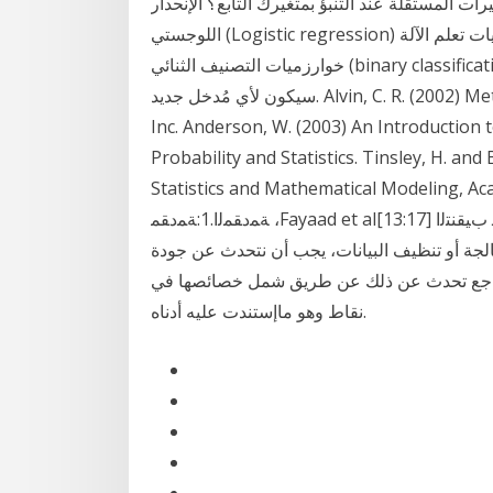
ات المستقلة عند التنبؤ بمتغيرك التابع؟ الإنحدار
اللوجستي (Logistic regression) هي احدى خوارزميات تعلم الآلة (machine learning) وأحد أشهر
خوارزميات التصنيف الثنائي (binary classification) وذلك لأن خطواتها بسيطة. تستخدم لتحديد الصنف الذي
سيكون لأي مُدخل جديد. Alvin, C. R. (2002) Methods of Multivariate Analysis, John Wiley & Sons,
Inc. Anderson, W. (2003) An Introduction to
Probability and Statistics. Tinsley, H. an
Statistics and Mathematical Model ﻱﺭﻅﻨﻟﺍ ﺭﺎﻁﻹﺍﻭ
ﺔﻤﺩﻘﻤﻟﺍ.1:ﺔﻤﺩﻘﻤ ،Fayaad et al[13:17] ﺩﻴ ﻰﻠﻋ ﺕﺎﻨﻴﻌﺴﺘﻟﺍ ﻑﺼﺘﻨﻤ ﻲﻓ ﺓﺭﻤ لﻭﻷ ﺕﺎﻨﺎﻴﺒﻟﺍ ﻲﻓ ﺏﻴﻘﻨﺘﻟﺍ
جة أو تنظيف البيانات، يجب أن نتحدث عن جودة
المراجع تحدث عن ذلك عن طريق شمل خصائصها في
نقاط وهو ماإستندت عليه أدناه.