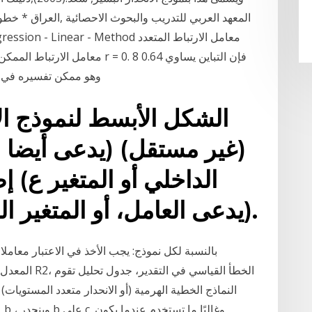
معامل الارتباط الممكن تحديده بمعر
وهو ممكن تفسيره في حين الباقي 1– 0.64 = 6
الشكل الأبسط لنموذج الا
(غير مستقل) (يدعى أيضا مت
الداخلي أو المتغير ع) 
(يدعى العامل، أو المتغير الخارجي، أو المتغير-س).
بالنسبة لكل نموذج: يجب الأخذ في الاعتبار معاملات
النماذج الخطية الهرمية (أو الانحدار متعدد المستويا