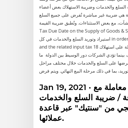
ة السلع والخدمات وضريبة الاستهلاك بعض أعضاء
فة هي ضريبة غير مباشرة تُفرض على جميع السلع
مع بعض الاستثناءات. وتُطبق ضريبة القيمة Article 23
Tax Due Date on the Supply o . )ضريبة القيمة المضافة( تفرض على معامالت.
استيراد وتوريد السلع والخدمات في كل in order to generate an income and, who shall zero rate,
and the related input tax 18 آب (أغسطس) 2016 ضريبة غير مباشرة تفرضها الدولة على استهلاك
 بينما تؤدي الشركات دور الوسيط بين الدولة ما
فرضها على السلع والخدمات خلال مختلف مراحل
Jan 19, 2021 · ويتم سنوياً إنجاز نحو 3 مليارات معاملة مع
فة / ضريبة السلع والخدمات
جي من "سنتيك" عبر قاعدة
عملائها.