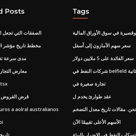
d Posts
Tags
وقصيرة في سوق الأوراق المالية
الصفقات التي تجعل ال
سعر سهم الأمازون إلى أسفل
مخطط تاريخ مؤشر الد
سعر الفائدة على 5 ملايين دولار
مدى سرعة تغ
فط في belfield الثانية
معارض التجارة ال
تجارة صغيرة في
مكونات مؤشر x
عقد طوارئ يخدم ل
قرض القروض ور
نحن. مقالات تاريخ معدل التضخم
ros a aolral australianos
الأسهم الأعلى تقييمًا الآن
فاصل ا
سكاب النفط في الإضرار بالبيئة
Inr إلى usd ت