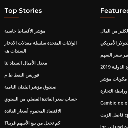
Top Stories
Feature
كثير من المال
مؤشر الأقساط حاسبة
ولار الأمريكي
الولايات المتحدة سلسلة معدلات الادخار
السندات هه
ير سعر السهم
معدل الأميال السداد لنا
دولية 2019
فوربس النفط ط م
ts
صندوق مؤشر البلدان النامية
ابطة التجارة
حساب سعر الفائدة الفصلي من السنوي
Cambio de eu
الاقتصاد المحموم أسعار الفائدة
لزيت cpi
كم تجعل من بيع الأسهم قريبا؟
اريخيّ