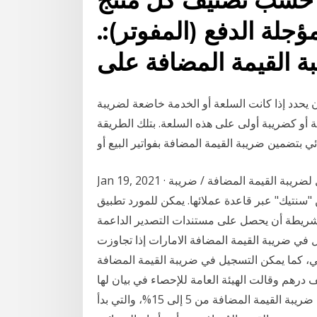
جلة الدفع (المفوتر):.
 يحدد إذا كانت السلعة أو الخدمة خاضعة لضريبة
 أو كضريبة أولى على هذه السلعة. بتلك الطريقة
 بتضمين ضريبة القيمة المضافة بفواتير البيع أو
Jan 19, 2021 · ويتم سنوياً إنجاز نحو 3 مليارات معاملة مع حل الامتثال لضريبة القيمة المضافة / ضريبة
سنتيك" عبر قاعدة عملائها. يمكن للمورد تطبيق
د متى ما شاء، شريطة أن يحصل على مستندات التصدير الداعمة
 التسجيل في ضريبة القيمة المضافة الامارات إذا تجاوزت
ي يبلغ 375,000 ألف درهم إماراتي، كما يمكن التسجيل في ضريبة القيمة المضافة
مارات بشكل اختياري إذا بلغت الواردات 187,500 ألف درهم وقالت الهيئة العامة للإحصاء في بيان لها
اليوم الخميس، إن ارتفاع الكبير في الأسعار يعود إلى زيادة ضريبة القيمة المضافة من 5 إلى 15%، والتي بدأ