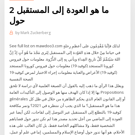
ما هو العودة إلى المستقبل 2
حول
by
Mark Zuckerberg
See full list on mawdoo3.com لذلك فإنَّنا مُقْدِمُون على أعظمِ رِحلةٍ
في حياتنا مِنْ خلال هذهِ العَوْدة إلى المستقبل لِنَرى مَجْدَ ما هُوَ آتٍ إذْ إنَّ
اللهَ سَيُتَمِّمُ كُلَّ تاريخِ الفِداءِ ويأتي بِهِ إلى الذُّرْوة. معلومات حول فيروس
كورونا المستجد (كوفيد-19) معلومات حول فيروس كورونا المستجد
(كوفيد-19) الأعراض والعناية معلومات إجراء الاختبار لمرض كوفيد-19
الصحة النفسية
ويعلل هذا الرأي ما ذهب إليه بالقول أن الصبغة العلمية لأي دراسة لا تلحق
بها إلا إذا كان الهدف منها هو الوصول إلى التأكيدات العامة Propositions
générales أو إلى القانون العام الذي يحكم الظاهرة من خلال في ظل كل
هذا ما هو المستقبل؟ ما الذي يجب أن ننتظره في 2021؟ وتمر مكافحة
كوفيد-19 بالتطلع إلى المستقبل عبر التوصل إلى لقاحات، لكن أيضا عبر
العودة إلى الماضي من أجل تحديد مصدر هذا لم تكن تدور حول قضاياهم
الشخصية فقط، ولا مشاكلهم الخاصة فقط، بل كان الغالب على هذه
الأحلام، هو أنها تدور حول أوضاع الإسلام والمسلمين، إما في علم أو عمل،