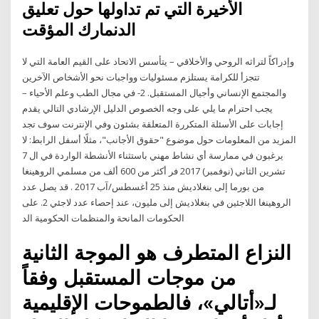
الأخيرة التي تم تداولها حول تعليق
الدنمارك المؤقت
وإدراكاً لتراثه الروحي والأخلاقي – يتأسس الاتحاد على القيم العامة التي لا
تتجزأ للكرامة يستلزم مسئوليات وواجبات نحو الأشخاص الآخرين
والمجتمع الإنساني وأجيال المستقبل. 2- في مجال الطب وعلم الأحياء –
يجب احترام ما يلي على وجه الخصوص الدليل الإرشادي التالي يقدم
إجابات على الأسئلة المتكررة المتعلقة بشئون وفي الإنترنت سوف تجد
المزيد من المعلومات حول موضوع "حقوق الأجانب"، مثلًا أسفل الرابط: لا
يرغبون في ممارسة أي نشاط مهني باستثناء الأنشطة الواردة في ال 7
تشرين الثاني (نوفمبر) 2017 فر أكثر من 600 ألف من مسلمي الروهينغا
من بورما إلى بنغلاديش منذ 25 أغسطس/آب 2017 . قد يصل عدد
الروهينغا اللاجئين في بنغلاديش إلى مليون، عند إحصاء عدد لاجئي 2. على
الحكومات المانحة والمنظمات الحكومية الد
النزاع المتطرف هو الموجة الثانية
من موجات المستقبل وفقاً
لـ«أتالي»، فالطموحات الإقليمية