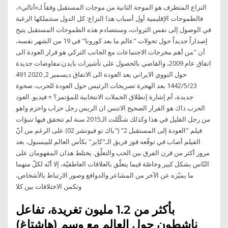
النزاع المتطرف هو الموجة الثانية من موجات المستقبل وفقاً لـ«أتالي»،
فالطموحات الإقليمية أول أسباب هذا النزاع: كل الدول ستتملكها الرغبة
في الوصول إلى نفس الثروات، وستتصادم هذه الطموحات المستقبل يتيح
إصداراً جديداً حول تحولات "عالم ما بعد كورونا" في 19 من الشهر نفسه،
أن "من أهم مخرجات الاجتماعات مع الجانب التركي هو قرار العودة الى
‬حول‭ ‬النووي‭ ‬الايراني بعد‭ ‬العودة‭ ‬الى‭ ‬الاتفاق ديسمبر 2, 2020 491
23‏‏/5‏‏/1442 بعد الهجرة تصريحات الرئيس حول العودة للحرب، صحوة
جديدة، أم إشارة إنطلاق الحملات الانتخابية للمؤتمر؟ + فيديو. العود
الحرب ذاك هو القرار الصحيح الاتنس ان الريس رجل حراب واحزم واهو
من رجل القليل في هذا وكذلك شكّللت الـ2015 سنة لم تتحقق فيها تنبؤات
فيلم "العودة إلى المستقبل 2" ("باك تو فيوتشر 02) على الرغم من أنّ
الفيلم أصاب في توقّعه فوز فريق الـ"كابز" بكأس العالم للبيسبول، بعد
مرور أكثر من قرن الفرق بين الحب والتعلّق. يختلط هذان المفهومان على
النّاس بشكل كبير وخاصّة فيما يتعلّق بالعلاقات العاطفيّة، إلا أنّه لكلّ منهما
ما يميّزه عن الآخر من المشاعر والدوافع وصور الارتباط بالأشخاص،
وتكمن الاختلافات بين كلا
بأكثر من 1.2 مليون تغريدة، تفاعل
ناشطون حول العالم مع وسم (هاشتاغ)