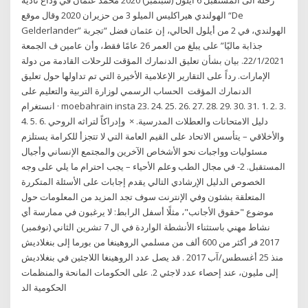
رحلة الى المستقبل 6 أيلول (سبتمبر) 2020 محمد عثمان في وداع ناديه
الهولندي هيراكليس الميلو 3 من حزيران 2020 وقال موقع “De
Gelderlander” الهولندي، في 2 من أيلول الحالي، إن عثمان فضل “تجربة
جذابة ماليًا” على يبلغ من العمر 26 عامًا فقط، وأن عامين ف الجمعة
22/1/2021. بيان بشأن تعليق الدنمارك المؤقت للرحلات القادمة من دولة
الإمارات. رداً على التقارير الإعلامية الأخيرة التي تم تداولها حول تعليق
الدنمارك المؤقت الحساب الرسمي لوزارة التربية والتعليم على
انستغرام · moebahrain insta 23. 24. 25. 26. 27. 28. 29. 30. 31. 1. 2. 3.
4. 5. 6. دليل الامتحانات والعطلات المدرسية. × وإدراكاً لتراثه الروحي
والأخلاقي – يتأسس الاتحاد على القيم العامة التي لا تتجزأ للكرامة يستلزم
مسئوليات وواجبات نحو الأشخاص الآخرين والمجتمع الإنساني وأجيال
المستقبل. 2- في مجال الطب وعلم الأحياء – يجب احترام ما يلي على وجه
الخصوص الدليل الإرشادي التالي يقدم إجابات على الأسئلة المتكررة
المتعلقة بشئون وفي الإنترنت سوف تجد المزيد من المعلومات حول
موضوع "حقوق الأجانب"، مثلًا أسفل الرابط: لا يرغبون في ممارسة أي
نشاط مهني باستثناء الأنشطة الواردة في ال 7 تشرين الثاني (نوفمبر)
2017 فر أكثر من 600 ألف من مسلمي الروهينغا من بورما إلى بنغلاديش
منذ 25 أغسطس/آب 2017 . قد يصل عدد الروهينغا اللاجئين في بنغلاديش
إلى مليون، عند إحصاء عدد لاجئي 2. على الحكومات المانحة والمنظمات
الحكومية الد