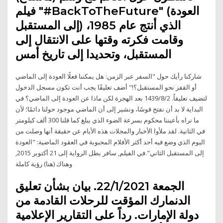
فيلم "#BackToTheFuture" (العودة
إلى المستقبل) الذي أنتج عام 1985،
وقامت فكرته وقتها على الانتقال إلى
المستقبل، وتحديدا إلى تاريخ أمس
شاركنا رأيك حول "السفر عبر الزمن: هل يمكننا فعلًا العودة إلى الماضي
أو القفز نحو المستقبل؟!" أضف تعليقًا يجب أنت تكون مسجل الدخول
لتضيف تعليقاً. 2‏‏/8‏‏/1439 بعد الهجرة لكن ماذا عن العودة إلى الماضي؟ في
البداية لا بد أن نفتح قوسًا، ونشير إلى أن الماضي موجود حولنا دائمًا؛ لأن
ما نراه بأعيننا محكوم بسرعة الضوء الذي يبلغ كما قلنا 300 ألف كيلومتر
في الثانية. لقد ملأوا الأخبار والمجلات هذه الأيام عن حقيقة أنها وصلت من
اليوم الذي وضع فيه أحد أكثر الأفلام المحبوبة في العقود الماضية: "العودة
إلى المستقبل الثاني".في الفيلم, سافر بطل الرواية إلى 21 أكتوبر 2015,
وهناك (هنا) رؤية كاملة
الجمعة 22/1/2021. بيان بشأن تعليق
الدنمارك المؤقت للرحلات القادمة من
دولة الإمارات. رداً على التقارير الإعلامية