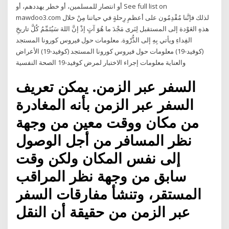
أو انتصار للمسلمين، أو خطر يهددهم، أو See full list on
mawdoo3.com لذلك فإنَّنا مُقْدِمُون على أعظمِ رِحلةٍ في حياتنا مِنْ خلال
هذهِ العَوْدة إلى المستقبل لِنَرى مَجْدَ ما هُوَ آتٍ إذْ إنَّ اللهَ سَيُتَمِّمُ كُلَّ تاريخِ
الفِداءِ ويأتي بِهِ إلى الذُّرْوة. معلومات حول فيروس كورونا المستجد
(كوفيد-19) معلومات حول فيروس كورونا المستجد (كوفيد-19) الأعراض
والعناية معلومات إجراء الاختبار لمرض كوفيد-19 الصحة النفسية
السفر عبر الزمن. يمكن تعريف
السفر عبر الزمن بأنه المغادرة
من مكان ووقت معين من وجهة
نظر المسافر من أجل الوصول
إلى نفس المكان ولكن وقت
سابق من وجهة نظر المراقب
المستقر، وتنشأ مفارقات السفر
عبر الزمن من حقيقة أن النقل