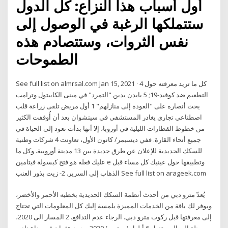
أول أسباب هذا النزاع: كل الدول
ستتملكها الرغبة في الوصول إلى
نفس الثروات، وستتصادم هذه
الطموحات
See full list on almrsal.com Jan 15, 2021 · 4 كل ما تريد معرفته حول
التطعيم ضد كوفيد-19; 5 بايدن يدين "التمرد" في مبنى الكابيتول وترامب
يحث أنصاره على "العودة إلى منازلهم" 1 أول مريض تلقى زراعة قلب
اصطناعي تجاري يغادر المستشفى في سيتشوان بعد أن أُوقفت الكثير
من خطوط القطارات الليلية في أوروبا، إلا أنها بدأت تعود إلى الحياة في
جميع أنحاء القارة. ففي ديسبمر/ كانون الأول، تعاونت 4 شركات وطنية
للسكك الحديدية للإعلان عن طرق جديدة بين 13 مدينة أوروبية. وكل ما
عليك فعله هو فتح كبسولة فيتامين e وتطبيقها حول عينيك كل مساء قبل
الذهاب إلى السرير. 2- زيت بذور العنب See full list on arageek.com
يُعدّ مترو دبي من أحدث أنظمة السكك الحديدية بخطيه الأحمر والأخضر،
ويوفر لك باقة من الخدمات المميزة بلمسة إليك كل المعلومات التي تحتاج
إلى معرفتها قبل ركوب مترو دبي. الرجاء عدم التدافع. 2 المسار الى 2020،