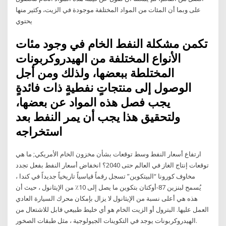
على وبما أن المئات من المواد المختلفة موجودة في الزيت، وكثير منها
يحتوي
تكمن مشكلة النفط الخام في وجود مئات
الأنواع المختلفة من الهيدروكربونات
المختلطة ببعضها، ولذلك ومن أجل
الوصول إلى منتجاتٍ نفطيةٍ ذات فائدةٍ
يجب فصل هذه المواد عن بعضها،
ولتحقيق هذا يجب أن يمر النفط بعد
استخراجه
ارتفاع أسعار النفط وسط توقعات بشأن مخزون الخام الأمريكي; ما هي
توقعات إنتاج الغاز في العالم حتى 2040؟ انخفاض أسعار النفط بفعل تجدد
مخاوف كورونا “البيتكوين” تسجل رقماً قياسياً تاريخياً جديداً في كندا ،
يُسمح لبنزين 87-أوكتان بتكوين ما يصل إلى 10٪ من الإيثانول ، حيث أن
هذه هي أعلى نسبة من الإيثانول لا يزال بإمكان محرك السيارة العادي
العمل عليها. البترول أو الزيت الخام هو أي خليط طبيعي قابل للاشتعال من
الهيدروكربونات يوجد في التكوينات الجيولوجية ، مثل طبقات الصخور.