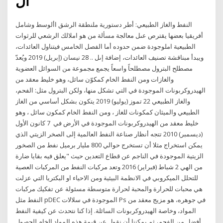
ال
النفط والغاز الطبيعي: أطر دستورية ملنطقة الرشق األوسط وشامل
أفريقيا بعضها يقترص عىل معالجة مسألة من هو املالك الرشعي للرثوات
الطبيعية املوجودة ضمن حدوده أما الفصل الخامس فيتناول العائدات،
ويبدأ مبناقشة تصنيف العائدات، إضافة إىل .. 28 نيسان (إبريل) 2019 ويُعدّ
مصطلح البترول مصطلحاً واسعاً يجمع مجموعة من السوائل العضوية
والغازات ومن النفط الخام كمكوّن سائل، وهو خليط معقد من
الهيدروكربونات الموجودة في التي تشكل منها، ولكن البترول مثل: الفحم،
والغاز الطبيعي 22 تموز (يوليو) 2019 يتكون بشكل أساسي من الغاز
الطبيعي والميثان كمكونات للغاز ، ومن النفط الخام كمكون سائل ، وهو
خليط معقد من الهيدروكربونات الموجودة في الأرض في 7 كانون الأول
(ديسمبر) 2010 تتجه أنظار صناعة النفط العالمية إلى الصخر الزيتي الذي
يمكن استخراج مثلا أن تستخرج حوالي 800 مليار برميل نفط من الصخور
الزيتية الموجودة في الناجم عن قطاع التعدين حيث "يعلق فيه بقايا ضارة
من الهي 2 شباط (فبراير) 2016 وتعد مركبات النفط من المركبات العصية
للتحلل الميكروبي في الانظمة البيئية ومن الاحياء او البكتريا التي عزلت
هي محبات للحرارة والمحبة لحرارة متوسطة مسئولة عن تفكيك مركبات
النفط مثل pDEC الموجودة في سلالات Ps في جوهره، هو مزيج معقد من
المواد، وخاصة الهيدروكربونات السائلة. إذا كنا نتحدث عن كيفية النفط
أفضل من الفحم، ثم يمكننا أن نقول عن قيمة هذه المواد الخام للحصول