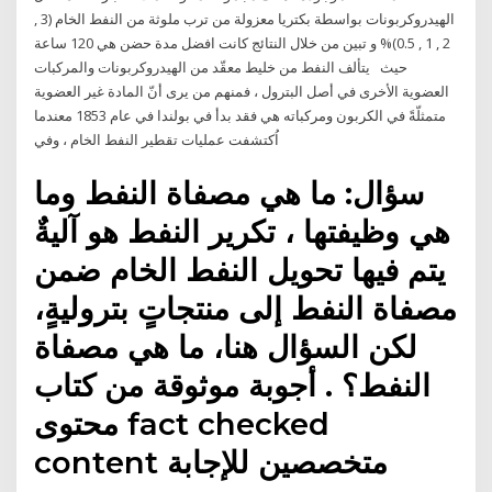
الهيدروكربونات بواسطة بكتريا معزولة من ترب ملوثة من النفط الخام (3 ,
2 , 1 , 0.5)% و تبين من خلال النتائج كانت افضل مدة حضن هي 120 ساعة
حيث يتألف النفط من خليط معقّد من الهيدروكربونات والمركبات
العضوية الأخرى في أصل البترول ، فمنهم من يرى أنّ المادة غير العضوية
متمثلّةً في الكربون ومركباته هي فقد بدأ في بولندا في عام 1853 معندما
اُكتشفت عمليات تقطير النفط الخام ، وفي
سؤال: ما هي مصفاة النفط وما
هي وظيفتها ، تكرير النفط هو آليةٌ
يتم فيها تحويل النفط الخام ضمن
مصفاة النفط إلى منتجاتٍ بتروليةٍ،
لكن السؤال هنا، ما هي مصفاة
النفط؟ . أجوبة موثوقة من كتاب
محتوى fact checked
content متخصصين للإجابة