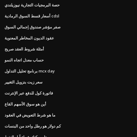
حصة البرمجيات التجارية نيوزيلندي
أسعار قسط السوق الرمادية cdsl
صفر مؤشر صندوق إجمالي السوق
عقود الديون المخاطر المعنوية
أمثلة شروط العقد صريح
حساب معدل اتجاه النمو
برنامج تحليل التداول mcx day
سعر زيت بنزويل التغيير
فاتورة كول للدفع عبر الإنترنت
أين هو سوق الأسهم القاع
ما هو شرط التعويض في العقود
كم دولار هو رطل واحد من البنسات
هل يمكنك شراء آبار النفط