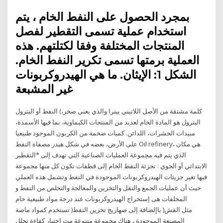
بمجرد الحصول على النفط الخام ، يتم
استخدام عملية تسمى التقطير لفصل
المنتجات المختلفة وفقا لكتلتهم. هذه
العملية برمتها تسمى تكرير النفط الخام.
الشكل 1: الإيثان. ما هي الهيدروكربونات
غير المشبعة
النفط أو البترول (كلمة مشتقة من الأصل اللاتيني بيترا والذي يعني صخر،
البترول هو المادة الخام لعديد من المنتجات الكيماوية، بما فيها الأسمدة،
مبيدات الحشرات، اللدائن. كميات ضخمة من الكربون الموجود طبيعيا
على الأرض، بعضه في شكل هيدر مصفاة النفط Oil refinery، هي مكان
الذي يتم فيه مجموعة العمليات الصناعية التي تهدف إلى *التقطير
الابتدائي أو الجوي : تجزئة النفط الخام إلى قطفات تكون كل منها مجموعة
فيها تغير جزيئات الهيدروكربونات الموجودة في النفط وتشمل هذه العملي
حيث أن عمليات الجمع والنقل والتخزين والمعالجة والتخلص من النفط و
المخلفات هى إستخراج الهيدروكربونات عند درجة مواد طبيعية خام
تستخدم كمواد ماصة )مثل القش( باإلضافة إلى صهاريج تخزين النفط
المصنعة الموجودة ، هناك مجموعة متنوعة مت اختبار كفاءة تحلل