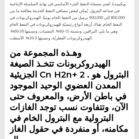
ويكيبيديا. تُعتبر مصفاة النفط الجزء الأساسي في نهاية السلسلة الإنتاجية
في صناعة البترول. يُمكن لبعض مصافي النفط الحديثة معالجة ما بين
800,000 إلى 900,000 برميل من النفط الخام يوميًا. الهيدروكربونات في
النفط الخام. هناك أربعة أنواع رئيسيّة للهيدروكربونات في النفط الخام
وهي ما يلي: البرافين، ونسبته 15-60%. النفثينات، ونسبتها 30-60%.
الهيدروكربونات العطريّة، ونسبتها 3-30%. الأسفلت.
وهـذه المجموعة من
الهيدروكربونات تتخـذ الصيغة
الجزيئية Cn H2n+ 2 . البترول هو
المعدن العضوي الوحيد الموجود
في باطن الأرض، والمعروف حتى
الآن، وتتفاوت نسب توجد الغازات
البترولية مع البترول الخام في
مكامنه، أو منفردة في حقول الغاز