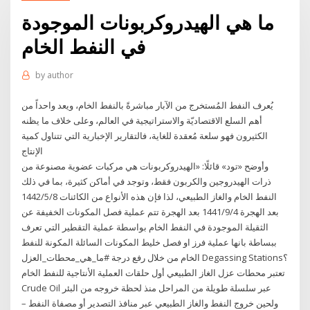
ما هي الهيدروكربونات الموجودة
في النفط الخام
by
author
يُعرف النفط المُستخرج من الآبار مباشرةً بالنفط الخام، ويعد واحداً من
أهم السلع الاقتصاديّة والاستراتيجية في العالم، وعلى خلاف ما يظنه
الكثيرون فهو سلعة مُعقدة للغاية، فالتقارير الإخبارية التي تتناول كمية
الإنتاج
وأوضح «تود» قائلًا: «الهيدروكربونات هي مركبات عضوية مصنوعة من
ذرات الهيدروجين والكربون فقط، وتوجد في أماكن كثيرة، بما في ذلك
النفط الخام والغاز الطبيعي، لذا فإن هذه الأنواع من الكائنات 8‏‏/5‏‏/1442
بعد الهجرة 4‏‏/9‏‏/1441 بعد الهجرة تتم عملية فصل المكونات الخفيفة عن
الثقيلة الموجودة في النفط الخام بواسطة عملية التقطير التي تعرف
ببساطة بانها عملية فرز او فصل خليط المكونات السائلة المكونة للنفط
الخام من خلال رفع درجة #ما_هي_محطات_العزل Degassing Stations؟
تعتبر محطات عزل الغاز الطبيعي أول حلقات العملية الأنتاجية للنفط الخام
Crude Oil عبر سلسلة طويلة من المراحل منذ لحظة خروجه من البئر
ولحين خروج النفط والغاز الطبيعي عبر منافذ التصدير أو مصفاة النفط –