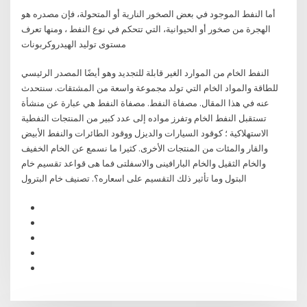
أما النفط الموجود في بعض الصخور النارية أو المتحولة، فإن مصدره هو
الهجرة من صخور أو الحيوانية، التي تتحكم في نوع النفط ، ومنها تعرف
مستوى توليد الهيدروكربونات
النفط الخام من الموارد الغير قابلة للتجديد وهو أيضًا المصدر الرئيسي
للطاقة والمواد الخام التي تولد مجموعة واسعة من المشتقات. سنتحدث
عنه في هذا المقال. مصفاة النفط. مصفاة النفط هي عبارة عن منشأة
تستقبل النفط الخام وتفرز مواده إلى عدد كبير من المنتجات النفطية
الاستهلاكية ؛ كوقود السيارات والديزل ووقود الطائرات والنفط الأبيض
والقار والمئات من المنتجات الأخرى. كثيرا ما نسمع عن الخام الخفيف
والخام الثقيل والخام البارافينى والاسفلتى فما هى قواعد تقسيم خام
البتول وما تأثير ذلك التقسيم على اسعاره؟. تصنيف خام البترول