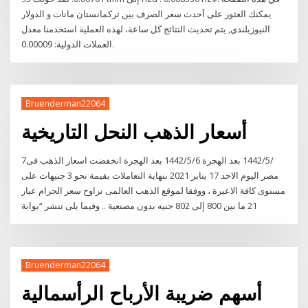
يمكنك العثور على أحدث سعر الصرف بين تركمانستان مانات و الدولار
النيوزيلندي, يتم تحديث النتائج كل ساعة، لهذه العملية استخدمنا معدل
العملات الدولية: 0.00009.
Bruenderman22064
أسعار الذهب النحل التاريخية
7‏‏/5‏‏/1442 بعد الهجرة 6‏‏/5‏‏/1442 بعد الهجرة انخفضت اسعار الذهب فى
مصر اليوم الاحد 17 يناير 2021 بنهاية التعاملات بقيمة نحو 3 جنيهات على
مستوى كافة الاعيرة ، ووفقا لموقع الذهب العالمى تراوح سعر الجرام عيار
21 ما بين 800 إلى 802 جنيه بدون مصنعية .. وفيما يلى تنشر “بوابة
Bruenderman22064
أسهم ضريبة الأرباح الرأسمالية