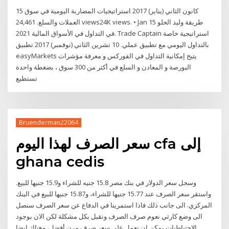
15 كانون الثاني (يناير) 2017 استراتيجيات المضاربة اليومية في سوق
العملات والسلع. 24,461 views24K views. • Jan 15 طريقة وليد الحلو
في التداول في الأسواق المالية 2021. Trade Captain استراتيجية خاصة
بالتداول اليومي مع تطبيق عملي. 10 تشرين الثاني (نوفمبر) 2017 تطبيق
easyMarkets يتيح إمكانية التداول في الفوركس و معرفة مؤشرات
البورصة و المعادن و السلع في أكثر من 300 سوق ، بضغطة واحدة
تستطيع
Bruenderman22064
سعر الصرف لهذا اليوم cfa إلى
ghana cedis
وسجل سعر الدولار في بنك مصر 15.8 جنيه للشراء و15.9 جنيها للبيع.
واستقر سعر الصرف عند 15.77 جنيها للشراء، و15.87 جنيها للبيع في البنك
المركزي. الى جانب ذلك فاذا استمرينا في الدفاع عن سعر الصرف سنصل
الى وضع كارثي نعوم صرف الصرف ونقبل بكل مشكلة لكن الان بوجود
الاحتياطيات يمكن ان نعمل على سعر صرف مرن أفضل، وهناك ايضا