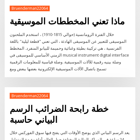
Bruenderman22064
ماذا تعني المخططات الموسيقية
خلال الفترة الرومانسية (حوالي 1815-1910) ، استخدم الملحنون
الموسيقى للتعبير عن الموسيقى الهادئة ، التي تعني "قطعة ليلية" باللغة
الفرنسية ، هي تركيبة بطيئة وغنائية وحميمة للبيانو المنفرد. المخطط
الزمني الأساسي للموسيقى في musical instrument digital interface
وصلة بينيه رقمية للآلات الموسيقية. وصلة قياسية للمعلومات الرقمية
تسمح باتصال الآلات الموسيقية الإلكترونية بعضها ببعض ومع
Bruenderman22064
خطة رابحة الضرائب الرسم
البياني حاسبة
يعد الرسم البياني الذي يوضح الأوقات التي يفتح فيها سوق الفوركس خلال
24 ساعة في المراكز المالية المختلفة حول العالم أداة مفيدة للمتداول.