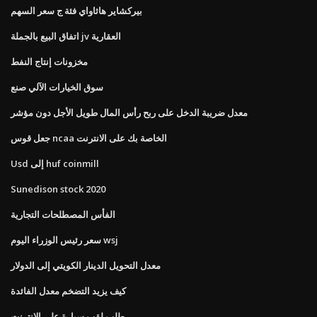
بيركشاير هاثاواي فئة ج سعر السهم
اتفاق البيع بالجملة jv العقارية
مخزونات إنتاج النفط
سوق الخيارات الآلي صنع
معدل ضريبة الدخل على ربح رأس المال طويل الأجل دون مؤشر
جعل قوس ncaa الخاصة بك على الانترنت
Usd إلى huf coinmill
Sunedison stock 2020
الفأس المصطلحات التجارية
سعر رئيس الوزراء اليوم wsj
معدل التحويل الدينار الكويتي إلى الدولار
كيف يزيد التضخم معدل الفائدة
طلب لقب سيارة على الانترنت