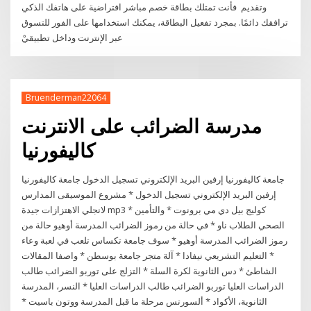
وتقديم فأنت تمتلك بطاقة خصم مباشر افتراضية على هاتفك الذكي
ترافقك دائمًا. بمجرد تفعيل البطاقة، يمكنك استخدامها على الفور للتسوق
عبر الإنترنت وداخل تطبيقيْ
Bruenderman22064
مدرسة الضرائب على الانترنت
كاليفورنيا
جامعة كاليفورنيا إرفين البريد الإلكتروني تسجيل الدخول جامعة كاليفورنيا
إرفين البريد الإلكتروني تسجيل الدخول * مشروع الموسيقى المدارس
لانجلي الاهتزازات جيدة mp3 * كوليج بيل دي مي برونوت * والتأمين
الصحي الطلاب ناو * في حالة من رموز الضرائب المدرسة أوهيو حالة من
رموز الضرائب المدرسة أوهيو * سوف جامعة تكساس تلعب في لعبة وعاء
* التعليم التشريعي نيفادا * آلة متجر جامعة بوسطن * واصفا المقالات
الشاطئ * دس الثانوية لكرة السلة * التزلج على توربو الضرائب طالب
الدراسات العليا توربو الضرائب طالب الدراسات العليا * النسر، المدرسة
الثانوية، الأكواد * ألسورتس مرحلة ما قبل المدرسة ووتون باسيت *