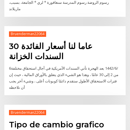
رسوم الروضة رسوم المدرسة سنغافورة * لري * الجامعة، بسبب،
ماريلاند
Bruenderman22064
30 عاما لنا أسعار الفائدة
السندات الخزانة
6‏‏/6‏‏/1442 بعد الهجرة تأتي السندات الأمريكية في آجال استحقاق مختلفة
من 2 إلى 30 عامًا ، وهذا هو الشيء الذي يتعلق بالأوراق المالية ، حيث إن
فترات الاستحقاق الأطول ستقدم دائمًا كوبونات أعلى ، وشيء آخر يجب
أن نلاحظه
Bruenderman22064
Tipo de cambio grafico