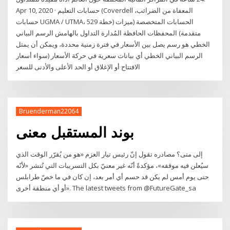
Apr 10, 2020 · حسابات التعليم (Coverdell المعفاة من الضرائب،
حسابات UGMA / UTMA، 529 خطة) الحسابات المتخصصة (ميزات
متقدمة) المحفظات الحافظة المُدارة التداول بالهامش الرسم البياني
الخطي هو رسم يصل بين الأسعار في فترة زمنية محددة، ويمكن أن يمثل
الرسم البياني الخطي أي بيانات سعرية في حركة الأسعار (سواء أسعار
الافتتاح أو الإغلاق أو الحد الأعلى والأدنى للسعر
Bruenderman22064
بوند المستقبل معنى
إلى متى؟ مصادره تقول إنّ رئيس تيار العزم «هو من يُقرّر الوقت الذي
سيُعلن فيه موقفه»، مؤكدةً أنّه غير معنيّ بكل التسريبات التي تُنشر «لأنّه
حتى يوم أمس لم يكن قد حسم أي أمر بعد، إن كان في ما خصّ طرابلس
أو أي منطقة أخرى». The latest tweets from @FutureGate_sa