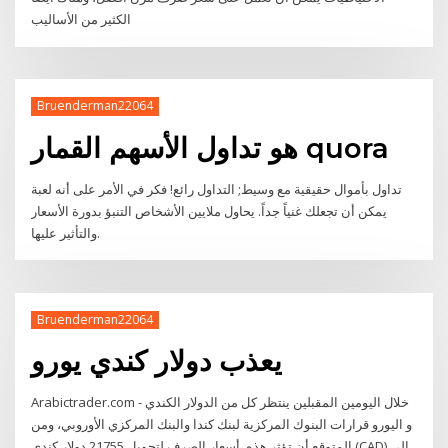
الكثير من الأساليب
Bruenderman22064
هو تداول الأسهم القمار quora
تداول بأموال حقيقية مع وسيط; التداول رائع! فكر في الأمر على أنه لعبة
يمكن أن تجعلك غنياً جداً. يحاول ملايين الأشخاص التنبؤ بدورة الأسعار
والتأثير عليها.
Bruenderman22064
يعذب دولار كندي يورو
Arabictrader.com - خلال اليومين المقبلين ينتظر كل من الدولار الكندي
و اليورو قرارات البنوك المركزية لبنك كندا والبنك المركزي الأوروبي، ومن
المتوقع أن تؤثر هذه أسعار الصرف لتحويل 21755 دولار كندي (CAD) إلى