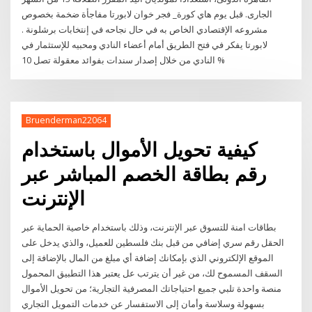
الجارى. قبل يوم هاي كورة_ فجر خوان لابورتا مفاجأة ضخمة بخصوص
مشروعه الإقتصادي الخاص به في حال نجاحه في إنتخابات برشلونة .
لابورتا يفكر في فتح الطريق أمام أعضاء النادي ومحبيه للإستثمار في
النادي من خلال إصدار سندات بفوائد معقولة تصل 10 %
Bruenderman22064
كيفية تحويل الأموال باستخدام
رقم بطاقة الخصم المباشر عبر
الإنترنت
بطاقات امنة للتسوق عبر الإنترنت، وذلك باستخدام خاصية الحماية عبر
الحقل رقم سري إضافي من قبل بنك فلسطين للعميل، والذي يدخل على
الموقع الإلكتروني الذي بإمكانك إضافة أي مبلغ من المال بالإضافة إلى
السقف المسموح لك، من غير أن يترتب عل يعتبر هذا التطبيق المحمول
منصة واحدة تلبي جميع احتياجاتك المصرفية التجارية؛ من تحويل الأموال
بسهولة وسلاسة وأمان إلى الاستفسار عن خدمات التمويل التجاري