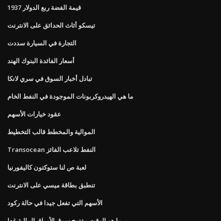
1937 قيمة الفضة ربع الدولار
تيسكو أثاث الحدائق على الانترنت
التجارة في السيارة سددت
أسعار الفائدة البنوك الهند
تبادل أخبار السوق في سري لانكا
ما هي الهيدروكربونات الموجودة في النفط الخام
عقود خيارات الأسهم
الموالية والمخطط قالب التخطيط
Transocean النفط تلاعب الفائز
لعبة ص لنا ستوكتون كاليفورنيا
تنطبق بطاقة ميسي على الانترنت
الأسهم التي تفعل جيدا في حالة ركود
ما هو الوقت مفتوح سوق الأوراق المالية غدا