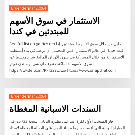
Bruenderman22064
الاستثمار في سوق الأسهم
للمبتدئين في كندا
See full list on go-rich.net دليل من خلال سوق الأسهم للمبتدئين. إذا
كنت جديدًا في عالم الاستثمار ، فمن المحتمل أن ترغب في بدء أنشطتك
الاستثمارية من خلال المشاركة في سوق الأوراق المالية. شرح مبسط عن
سوق الاسهم اذا ماكنت تعرف اي شي او مبتدئ تويتر
https://twitter.com/RFT23sسناب https://www.snapchat.com
Bruenderman22064
السندات الاسبانية المغطاة
فاز المنتخب الأول لكرة اليد على نظيره اليابانى بنتيجة 33/ 25، فى
المباراة الودية التى أقيمت بينهما مساء اليوم، على الصالة المغطاة لاستاد
القاهرة الدولى، استعدادا لمونديال اليد المقرر انطلاقه 13 من الشهر