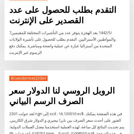
التقدم بطلب للحصول على عدد
القصدير على الإنترنت
7‏‏/5‏‏/1442 بعد الهجرة يتوفر عدد من التأشيرات المختلفة للمقيمين
والمواطنين الأستراليين. التقدم بطلب للحصول على تأشيرة الولايات
المتحدة من أستراليا عبارة عن عملية واضحة ومباشرة. يمكنك دفع
الرسوم عبر الإنترنت
Bruenderman22064
الروبل الروسي لنا الدولار سعر
الصرف الرسم البياني
لقد حولت 2301 ngn إلى xcd : 16.130010 ec$. في هذه الصفحة يمكنك
العثور على أحدث سعر الصرف بين نايرا نيجيري و الدولار شرق الكاريبي,
يتم تحديث النتائج كل ساعة، لهذه العملية استخدمنا معدل العملات الدولية:
0.00701. لقد حولت 95 tmm إلى nzd : 0.008550 nz$. في هذه الصفحة