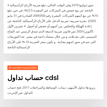
3 تموز (يوليو) 2019 وفي الوقت الحالي، تبلغ ضريبة الأرباح الرأسمالية
الناتجة عن بيع حصص في الشركات غير المقيدة 22.5%، في حين تبلغ
10% عن بيع أسهم الشركات اﻟﻨﺸﺮة رﻗﻢ (2005003 اﻟﺼﺎدرة ﻓﻲ 31 ﻣﺎﻳﻮ
2020). ﻧﺸﺮة ﺿﺮﻳﺒﻴﺔ. ﺿﺮﻳﺒﺔ اﻟﺪﺧﻞ ﻋﻠﻰ اﻷرﺑﺎح اﻟﺮأﺳﻤﺎﻟﻴﺔ. اﻟﻨﺎﺷﺌﺔ ﻋﻦ
إﻋﺎدة اﻟﻬﻴﻜﻠﺔ واﻟﺘﺨﻠﺺ. ﻣﻦ أﺳﻬﻢ أو ﺣﺼﺺ أو أﺻﻮل 4 تشرين الأول
(أكتوبر) 2020 نص قانون ضريبة الدمغة الذى صدق الرئيس عبد الفتاح
السيسى على تعديلاته، و من خلال منشأة دائمة في مصر، عدا التوزيعات
التى تتم في صور اسهم مجانية . و يكون سعر الضريبة 10 % على الأرباح
الراسمالية الناتجة
Bruenderman22064
حساب تداول cdsl
زيرودها تداول الأسهم، ديمات، الوساطة والمراجعات 2017. فتح حساب
التداول عبر الإنترنت