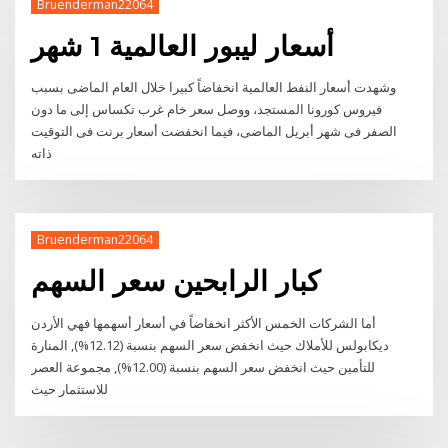
Bruenderman22064
أسعار ليبور العالمية 1 شهر
وشهدت أسعار النفط العالمية انخفاضاً كبيرا خلال العام الماضى بسبب
فيروس كورونا المستجد، ووصل سعر خام غرب تكساس إلى ما دون
الصفر فى شهر أبريل الماضى، فيما انخفضت أسعار برنت فى التوقيت
ذاته
Bruenderman22064
كبار الرابحين سعر السهم
أما الشركات الخمس الأكثر انخفاضاً في أسعار أسهمها فهي الأردن
ديكابولس للأملاك حيث انخفض سعر السهم بنسبة (12.12%), المنارة
للتأمين حيث انخفض سعر السهم بنسبة (12.00%), مجموعة العصر
للاستثمار حيث