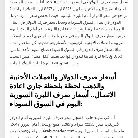
أغلب البنوك المصرية. Jan 18, 2021 · سجّل سعر صرف الدولار في السوق
السوداء صباح اليوم الاثنين، ما بين 8825 ليرة و8875 ليرة للدولار الواحد. 2
days ago · تراجع في سعر الدولار أمام الليرة اللبنانية، حيث انخفض سعر
الدولار في لبنان السوق السوداء، وسجل سعر صرف الدولار في البنان
اليوم للمبيع 8725 ليرة، للشراء 8675 ليرةالليرة ترتفع أمام الدولار اليوم
نعرض أسعار صرف الدولار اليوم في مصر بالجنيه المصري لجميع العملات
العربية و العملات الأجنبية الرئيسية. الأسعار يتم تحديثها كل ساعة واحدة.
سجّل سعرُ صرف الدولار في السوق السوداء صباح اليوم الأحد، ما بين.
8350 و8450 ليرة لبنانية للدولار الواحد. بعدما أقفل مساء أمس السبت
بين 8400 و 8500 ليرة لبنانية للدولار الواحد.
أسعار صرف الدولار والعملات الأجنبية
والذهب لحظة بلحظة جاري اعادة
الاتصال.. أسعار صرف الليرة السورية
اليوم في السوق السوداء:
أما في مدينة حلب، فسجل سعر صرف الليرة السورية أمام الدولار
الأمريكي، سعر (2255) شراء، و(2285) مبيع، وسجل أمام اليورو (2649)
شراء، و(2689) مبيع. Arabictrader.com - قام بنك الصين الشعبي اليوم
الأربعاء بتحديد سعر صرف اليوان مقابل الدولار الأمريكي عند مستويات