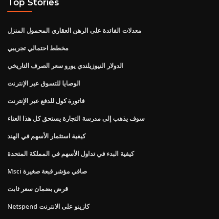
Top Stories
معدلات الفائدة على الرهن العقاري المحمول المنزل
مخطط احتمالي تجريبي
الدولار النيوزيلندي يورو سعر الصرف التاريخي
الوصايا للتسوق عبر الإنترنت
فاتورة كول للدفع عبر الإنترنت
سوف يذهب إلى مدرسة التجارة يستحق كل هذا العناء
كيفية استثمار الأسهم في الهند
كيفية البدء في تداول الأسهم في المملكة المتحدة
Msci صافي مؤشر قبعة صغيرة
قرض بضمان سعر ثابت
Netspend كازينو على الانترنت