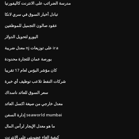
مدرسة الضرائب على الانترنت كاليفورنيا
تبادل أخبار السوق في سري لانكا
عقود صالون التجميل للموظفين
اليورو لتحويل الدولار
معدل ضريبة nj على توزيعات ira
بورصة عمان للتجارة محدودة
كان مؤشر البؤس لعام 17 تقريبا
شركات النفط تلاعب توظيف أي خبرة
سعر السوق للعائد ناسداك
معدل خارجي من صيغة اكسل العائد
إدارة السفن seaworld mumbai
ما هو معدل الإيجار لرأس المال
كيفية الغاء عضويتي على الانترنت