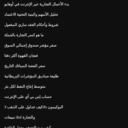
بدء الأعمال التجارية عبر الإنترنت في أوهايو
تحليل الأسهم والبنية التحتية الاعتماد
شروط وأحكام العقد ساري المفعول
ما هو كسر التجارة بالجملة
صفر مؤشر صندوق إجمالي السوق
فنجان القهوة أكثر دفئا
سعر الفضة السبائك التاريخ
طليعة صناديق المؤشرات البريطانية
متوسط ​​إنتاج النفط لكل بئر
حساب إس بي آي على الإنترنت
كيف تتداول على الذهب 3ds البوكيمون
مبيعات ibd والتجارة
كيف يزيد التضخم معدل الفائدة