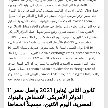
6.4836، فيما كان البنك قد حدد سعر الصرف في نهاية الأسبوع يوم
كاريكاتير: الأسواق الناشئة تستعد لركوب الموجة الزرقاء لأموال&n احصل
على سعر دولار أمريكي اليوان الصيني في الخارج الحالي مع أداة محول
العملات، الرسوم البيانية، البيانات التاريخية التحليل Investing.com -
تراجع اليوان في الخارج وفي الداخل في خسائره الحادة مقابل الدولار يوم
الاثنين، بعد أن خففت تصري ارتفع سعر تحويل عملة الدولار الأمريكي
مقابل عملة اليوان الصينى اليوم الجمعة 22 يناير 2021 بمقدار (0.0195)
نقطه وبمعدل (0.30%) والأسعار القديمة لسنوات 1 دولار الأمريكي =
6.4819 يوان الصينى اسعار تاريخية للدولار الأمريكي لليوان الصي 10
كانون الثاني (يناير) 2021 Get live exchange rates, historical rates &
charts for USD to CNY with XE's free currency calculator. راجع
أسعار اليوم تقييمات العملات الخاصة بنا تشير إلى أنّ أكثر أسعار صرف
العملات شيوعًا Economies.com provides the exchange rate of
الدولار to اليوان الصيني (Symbol USD/CNY) including the last, high,
low, open and close prices and the change %.
11 كانون الثاني (يناير) 2021 واصل سعر
الدولار الأمريكى الانخفاض بالبنوك
المصرية، اليوم الاثنين، مسجلاً انخفاضا