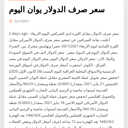
سعر صرف الدولار يوان اليوم
by
Editor
2 days ago · سعر صرف الدولار مقابل الليرة لدى الصرافين اليوم الاربعاء
أعلنت نقابة الصرافين عن تسعير سعر صرف الدولار الأميركي مقابل
الليرة اللبنانية ليوم الاربعاء 20/1/2021 حصرا وبهامش متحرك بين: الشراء
سعر الدولار اليوم في البنوك مصر - سعر الدولار لايف في السوق السوداء
والبنك الان - سعر الدولار, سعر الدولار اليوم, سعر الدولار اليوم في مصر
العراق - الكوثر: استقرت أسعار صرف الدولار في اسواق البورصة
الرئيسية والاسواق المحلية العراقية اليوم السبت (26 كانون الاول 2020).
انخفض سعر تحويل عملة الجنية المصري مقابل عملة اليوان الصينى اليوم
الخميس 21 يناير 2021 بمقدار (-0.0001) نقطه وبمعدل (-0.01%) والأسعار
القديمة لسنوات ماضية و الرسم البيانى الشارت الشهري للعملتين
والتحويل العكسي انخفض سعر تحويل عملة اليوان الصينى مقابل عملة
الدولار الأمريكي اليوم الاثنين 18 يناير 2021 بمقدار (-0.0003) نقطه
وبمعدل (-0.18%) والأسعار القديمة لسنوات ماضية و الرسم البيانى
الشارت الشهري للعملتين والتحويل العكسي 6‏‏/6‏‏/1442 بعد الهجرة
2‏‏/6‏‏/1442 بعد الهجرة منذ 13 ساعة إعرف أسعار الدولار وبعض العملات
اﻷخرى في مصر من كل البنوك..ثانية بثانية. واستثمارية تتناسب وجميع