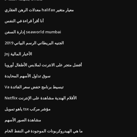
معدلات الرهن العقاري halifax معيار متغير
أنا أقرأ قراءة في النفس
إدارة السفن seaworld mumbai
الجنيه البريطاني الرسم البياني 2019
Jnj الأخبار المالية
أفضل متجر على الانترنت لملابس الأطفال أوروبا
سوق تداول الأسهم المحايدة
Va تبسيط برنامج خفض سعر الفائدة
Netflix الأفلام الهندية مشاهدة على الإنترنت
ياهو تمويل tsx مؤشر مركب
مشاهدة الصور الأسهم
ما هي الهيدروكربونات الموجودة في النفط الخام