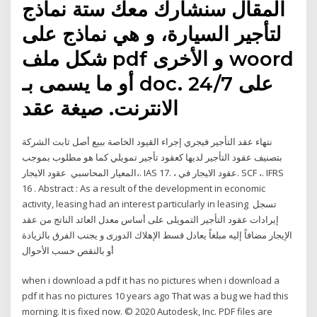
المقال سنشارك معك ستة نماذج
لتأجير السيارة، و هي نماذج على
شكل ملف pdf و الأخرى woord
أو ما يسمى بـ doc. 24/7 على
الانترنت. صيغة عقد
نتهاء عقد التأجير فيجري إجراء القيود الخاصة ببيع أصل ثابت الشركة
بتصنيف عقود التأجير لديها كعقود تأجير تمويلي كما هو مطلوب بموجب
المعيار المحاسبي ﻋﻘﻭﺩ ﺍﻻﻴﺠﺎﺭ،. IAS 17. ، ﻋﻘﻭﺩ ﺍﻻﻴﺠﺎﺭ ﻓﻲ. SCF ،. IFRS
16 . Abstract : As a result of the development in economic
activity, leasing had an interest particularly in leasing تسجل
إيرادات عقود التأجير التمويلى على أساس معدل العائد الناتج من عقد
الإيجار مضافاً إليه مبلغاً يعادل قسط الإهلاك الدورى و يجنب الفرق بالزيادة
أو بالنقص حسب الأحوال
when i download a pdf it has no pictures when i download a
pdf it has no pictures 10 years ago That was a bug we had this
morning. It is fixed now. © 2020 Autodesk, Inc. PDF files are