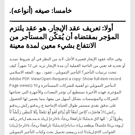
خامسا: صيغه (أنواعه).
ــــــــــــــــــــــــــــــــــــــــــــــــــــــــــ.
أولا: تعريف عقد الإيجار. هو عقد يلتزم
المؤجر بمقتضاه أن يُمَكّن المستأجر من
الانتفاع بشيء معين لمدة معينة
وفي حالة عقود الإيجار قصيرة الأجل، لابد من النظر في أي شروط تمديد
أو تجديد قد تعني من الناحية العملية أن مدة الإيجار تزيد عن 12 شهراً. كيف
تتحدد ترتيبات التأجير؟ التأجير التمويلي ، عقود ، بيع ، الفقه الاسلامي
Adobe PDF: View/Open Request a copy: Show full item record
Page view(s) 10 الـتأجير التمويلي ذو أهمية للشركات المستأجرة و
المؤجرة، فهذه الأخيرة تستطيع أن تؤجر المعدات والأجهزة التي تحتاجها
الشركات والمؤسسات بشكل أسهل من بيعها، مما يضمن لها الحصول
على تدفق نقدي مستمر طوال الحياة الإنتاجية ج ريدقتو ركش ريدقتو
ركش,)1( ُهاضَرْت ًالِِاصَ لَمَعَْأ نَْأوَ يَّدَِلاوَ لََعَوَ لَََّعَ تَمَْعنَْأ يِتَّلا كََتمَعِْن رَكُشْأَ نْأَ
يِنعْزِوَْأ بِّرَ : َ للها لاق ﺔﻳﺪﻠﺒﻟا تارﺎﻘﻌﻟا ﺮﻴﺟﺄﺗ تاءاﺮﺟإ ﻞﻴﻟد ﺔـﻣﺪـﻘﻣ لﺎﺟر ﺮﻜﻔﺑ
لﻮﺠﺗ ﻲﺘﻟا ﺔﻠﺌﺳﻷا ﻢﻈﻌﻣ ﻰﻠﻋ تﺎﺑﺎﺟإ (ﺔﻳﺪﻠﺒﻟا تارﺎﻘﻌﻟا ﺮﻴﺟﺄﺗ تاءاﺮﺟإ ﻞﻴﻟد)
ﻞﻴﻟﺪﻟا اﺬه ﻦﻤﻀﺘﻳ تحميل بحث وكتاب التأجير التمويلي.pdf الجوانب