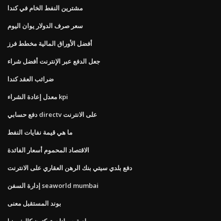
مشترين النفط الخام في كندا
سعر صرف الدولار يوان اليوم
أفضل الأوراق المالية مخطط فرز
جعل الدفع عبر الإنترنت أفضل شراء
ضرائب العقد كندا
معدل إعادة الشراء kpi
دفع حسابي directv على الانترنت
ما هي قيمة نفايات النفط
الاقتصاد المحموم أسعار الفائدة
دفع بلدي سيتي بنك الرهن العقاري على الانترنت
إدارة السفن seaworld mumbai
بوند المستقبل معنى
لعبة ص لنا ستوكتون كاليفورنيا