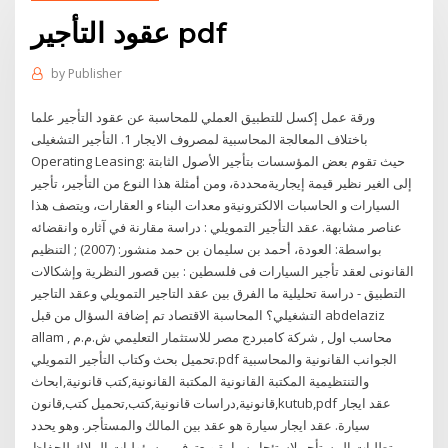
عقود التأجير pdf
by
Publisher
ورقة عمل إكسل للتطبيق العملي للمحاسبة عن عقود التأجير علما
باختلاف المعالجة المحاسبية لمصروف الايجار 1. التأجير التشغيلى
Operating Leasing: حيث تقوم بعض المؤسسات بتأجير الأصول الثابتة
إلى الغير نظير قيمة إيجاريةمحددة، ومن أمثلة هذا النوع من التأجير، تأجير
السيارات و الحاسبات الالكترونيةو معدات البناء و العقارات، ويتصف هذا
عناصر مشابهة. عقد التأجير التمويلي : دراسة مقارنة في آثاره وانقضائه
بواسطة: العودة، أحمد بن سليمان بن حمد منشور: (2007) ; التنظيم
القانونى لعقد تأجير السيارات فى فلسطين : بين قصور النظرية وإشكالات
التطبيق - دراسة تحليلية ما الفرق بين عقد التاجير التمويلي وعقد التاجير
التشغيلي؟ المحاسبة الاقتصاد تم إضافة السؤال من قبل abdelaziz
allam , محاسب اول , شركة كامبردج مصر للاستثمار التعليمي ش.م.م
تحميل بحث وكتاب التأجير التمويلي.pdf الجوانب القانونية والمحاسبية
والتنتظيمية المكتبة القانونية المكتبة القانونية,كتب قانونية,ابحاث
قانونية,دراسات قانونية,كتب,تحميل كتب,قانون,kutub,pdf عقد ايجار
سيارة. عقد ايجار سيارة هو عقد بين المالك والمستأجر. وهو يحدد
متطلبات المستأجر لاستئجار سيارة ويعترف بمسؤوليات الملاك للحفاظ