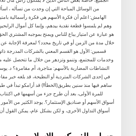
الجميع، خاصة بعض الناس الذين لا يملكون رأس مال للاس
من الوسائل المباحة التي إن وجدت من تسأله ، اسأله
الهامش: اعلم أن فكرة الأسهم هي فكرة رأسمالية بامت
وهم لم يلمسوا قطعة نقدية بيدهم، وإنما كل أموال الرابحي
هو عبارة عن امتياز يباع للناس ويمنح بموجبه المشتري الحق
خلال مدة من الزمن أو في تاريخ محدد؟ لمعرفة الإجابة عن ه
قسمين: الأول هو القسم المعني بالشركات المدرجة ذاتها
وخدمات للمجتمع، وتنمو وتزدهر من خلال ما تتحصل عليه 
النشاطات المضاربة بالأسهم: متاجرة، أم مقامرة؟ د. يوس
في إحدى الشركات المتردية أو النطيحة، قد بلغه خبر مفا
ساهم فيها منذ سنين بطريق(الخطأ!!) قد أرامكو تبدأ في ط
للمرة الأولى، بعد أن طرح جزء من أسهمها في اكتتاب م
أسواق الأسهم أو صناديق الإستثمار؟. يوجد الكثير من الأمو
أسواق التداول الأخرى، و لكن بشكل عام، يمكن القول أ