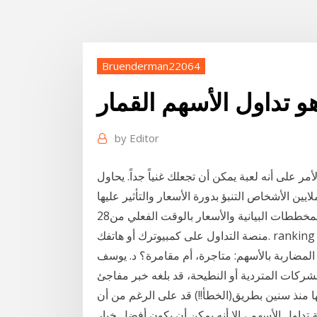
Bruenderman22064
by
Editor
مر على أنه لعبة يمكن أن تجعلك غنياً جداً. يحاول
28‏‏/5‏‏/1433 بعد الهجرة حكم التداول بالعملات استفد من المخططات البيانية والأسعار بالوقت الفعلي من
منصة التداول على كمبيوترك أو هاتفك. ranking forex brokers تعلّم التداول الإلكتروني عبر الانترنت
 المضاربة بالأسهم: متاجرة، أم مقامرة؟ د. يوسف
شركات المتردية أو النطيحة، قد بلغه خبر مفاجئ
 منذ سنين بطريق(الخطأ!!) قد على الرغم من أن
تداول الأسهم ، إلا أنه يمكن أن يكون أفضل خيار