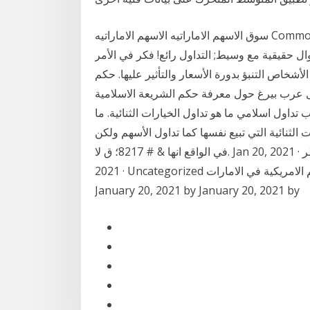
سوق الاسهم الاماراتيه الاسهم الاماراتيه Commodities Authority under Licensing Number 604003
ال حقيقية مع وسيط; التداول رائع! فكر في الأمر
الأشخاص التنبؤ بدورة الأسعار والتأثير عليها. حكم
ل عرب بيرغ حول معرفة حكم الشريعة الاسلامية
ول اسلامي ما هو تداول الخيارات الثنائية. ما
لثنائية التي تبيع نفسها كما تداول الأسهم ولكن
في الواقع انها & # 8217؛ ق لا. Jan 20, 2021 · التداول الاسهم في قطر,التداول الاسهم في قطر, Jan 20,
2021 · Uncategorized تداول الاسهم الامريكية في الامارات,www.lederhosenstore.com. Posted on
January 20, 2021 by January 20, 2021 by