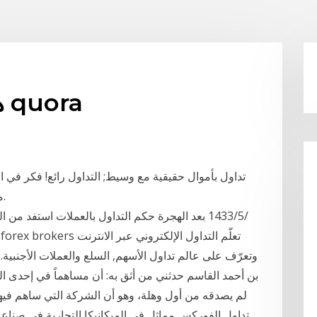
هو تداول الأسهم القمار quora
تداول بأموال حقيقية مع وسيط; التداول رائع! فكر في الأ
ملايين الأشخاص التنبؤ بدورة الأسعار والتأثير عليها.
وتعرّف على عالم تداول الأسهم, السلع والعملات الأجنبية.
بن أحمد القاسم حدثني من أثق به: أن مساهماً في إحدى ال
لم يصدقه من أول وهلة، وهو أن الشركة التي ساهم فيها
تداول الفوركس مماثل في الميكانيكا التجارية في صناعة 