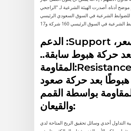
 موضح أدناه. أصدرت الهيئة الشرعية لـ "الراجحي
قة للضوابط الشرعية في السوق السعودي الرئيسي
عية في السوق الرئيسي 160 شركة و17
الدعم :Support مستوى يقع أدنى حركة السعر،
بعد حركة هبوط سابقة..
المقاومة:Resistance مستوى يقع ألعى حركة
هبوطًا بعد حركة صعود
المقاومة بواسطة القمم
والقيعان:
ية التداول أحدي وسائل تحقيق الربح المتاحة لدي