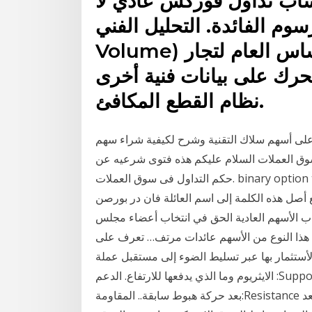
اب تداول فوركس عادي لا
الفائدة. التحليل الفني (On Balance
Volume) مؤشر حجم التداول العام الإحساس العام لتجار
 على بيانات فنية أخرى (SAR)
نظام القطع المكافئ.
اك التقنية وشرح لكيفية شراء سهم Slack Technologies ، هل هي استثمار
 سوق العملات السلام عليكم هذه فتوى شرعيه عن
حكم التداول فى سوق العملات. binary option trading demo account نبذة عن الاوبشن و البورصة
لكلمة إلى اسم العائلة فان در بورصن Van der Bursen. السهم العادي هو أحد
حاب الأسهم العادية الحق في انتخاب أعضاء مجلس
 هذا النوع من الأسهم عائدات مرتف… تعرف على
 عليك التفكير في الأستثمار بها عبر تسليط الضوء إلى مستقبل عملة
الايثريوم وما الذي يدفعها للارتفاع. الدعم :Support مستوى يقع أدنى حركة السعر، يرتد منه السعر صعودًا
بعد حركة هبوط سابقة.. المقاومة:Resistance مستوى يقع ألعى حركة السعر يرتد منه السعر هبوطًا بعد