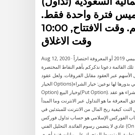
الية السعودية (تداول)
ميس فترة واحدة فقط.
السوق, تداول الأسهم. وقت الافتتاح, 10:00 AM.
وقت الاغلاق
Aug 12, 2020 · لكن حديثنا اليوم ينصب تحديداً على قائمة الاسهم النقية العصيمي 2019 أو المعروفة اختصاراً
خول في تفاصيل تلك القائمة دعونا نذكركم بأهم النقاط المختصرة
ل الأسهم عبر العقود مقابل الفروقات. ولعل عقود
الخيار Options)هي الأبرز والأكثر تعاملاً من مشتقات الأسهم، والتي بدورها لها نوعين: خيار الشراء (Call
Option) وخيار البيع(Put Option). وخيار الشراء هو عقد. Jan 08, 2021 · مبدأ التداول الالكتروني: إن تداول
لمعرفة ما هو التداول عبر الانترنت وما المبدأ
النت كيفية ربح المال من الانترنت للمبتدئين في
رير حساب الفوركس الإسلامي هو حساب تداول فوركس
عادي لا يتضمن رسوم الفائدة. التحليل الفني (On Balance Volume) مؤشر حجم التداول العام الإحساس